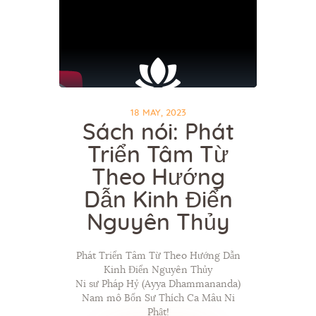
18 MAY, 2023
Sách nói: Phát
Triển Tâm Từ
Theo Hướng
Dẫn Kinh Điển
Nguyên Thủy
Phát Triển Tâm Từ Theo Hướng Dẫn
Kinh Điển Nguyên Thủy
Ni sư Pháp Hỷ (Ayya Dhammananda)
Nam mô Bổn Sư Thích Ca Mâu Ni
Phật!