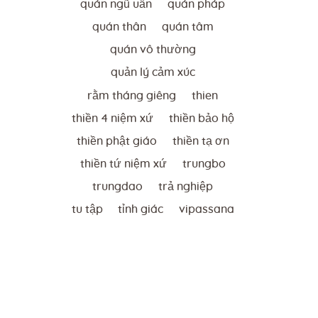
quán ngũ uẩn
quán pháp
quán thân
quán tâm
quán vô thường
quản lý cảm xúc
rằm tháng giêng
thien
thiền 4 niệm xứ
thiền bảo hộ
thiền phật giáo
thiền tạ ơn
thiền tứ niệm xứ
trungbo
trungdao
trả nghiệp
tu tập
tỉnh giác
vipassana