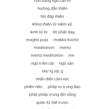
cân bằng ngũ căn tu
hướng dẫn thiền
hỏi đáp thiền
khóa thiền tứ niệm xứ
kinh từ bi
lời phật dạy
magha puja
makka bucha
meditation
metta
metta meditation
mn
ngũ triền cái
ngũ uẩn
như lý tác ý
nhận diện cảm xúc
phiền não
pháp tu trung đạo
phật pháp trong đời sống
quán 32 thể trược