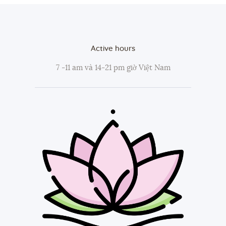
Active hours
7 -11 am và 14-21 pm giờ Việt Nam