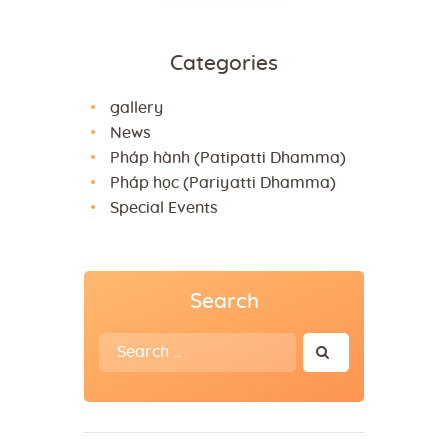
Categories
gallery
News
Pháp hành (Patipatti Dhamma)
Pháp học (Pariyatti Dhamma)
Special Events
Search
Search
for: