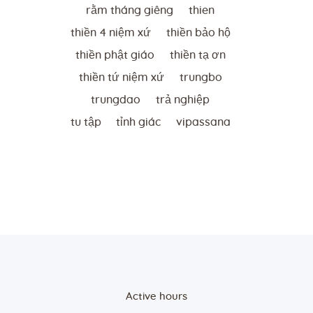
rằm tháng giêng
thien
thiền 4 niệm xứ
thiền bảo hộ
thiền phật giáo
thiền tạ ơn
thiền tứ niệm xứ
trungbo
trungdao
trả nghiệp
tu tập
tỉnh giác
vipassana
Active hours