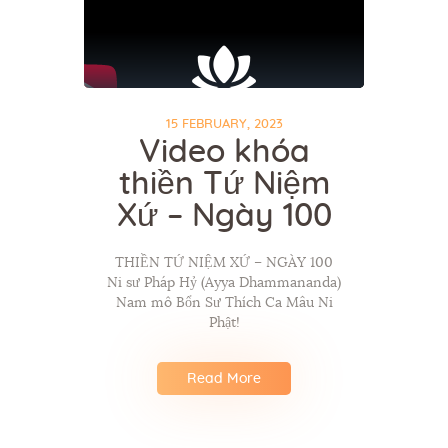
15 FEBRUARY, 2023
Video khóa
thiền Tứ Niệm
Xứ – Ngày 100
THIỀN TỨ NIỆM XỨ – NGÀY 100
Ni sư Pháp Hỷ (Ayya Dhammananda)
Nam mô Bổn Sư Thích Ca Mâu Ni
Phật!
Read More