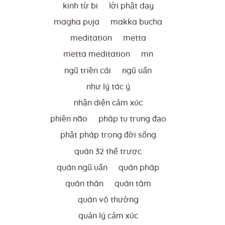
kinh từ bi
lời phật dạy
magha puja
makka bucha
meditation
metta
metta meditation
mn
ngũ triền cái
ngũ uẩn
như lý tác ý
nhận diện cảm xúc
phiền não
pháp tu trung đạo
phật pháp trong đời sống
quán 32 thể trược
quán ngũ uẩn
quán pháp
quán thân
quán tâm
quán vô thường
quản lý cảm xúc