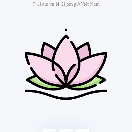
7 -11 am và 14-21 pm giờ Việt Nam