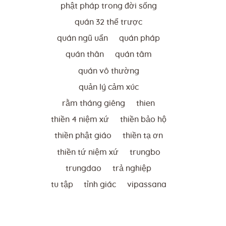
phật pháp trong đời sống
quán 32 thể trược
quán ngũ uẩn
quán pháp
quán thân
quán tâm
quán vô thường
quản lý cảm xúc
rằm tháng giêng
thien
thiền 4 niệm xứ
thiền bảo hộ
thiền phật giáo
thiền tạ ơn
thiền tứ niệm xứ
trungbo
trungdao
trả nghiệp
tu tập
tỉnh giác
vipassana