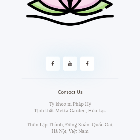
Contact Us
Tỳ kheo ni Pháp Hỷ
Tịnh thất Metta Garden, Hòa Lạc
Thôn Lập Thành, Đông Xuân, Quốc Oai,
Hà Nội, Việt Nam