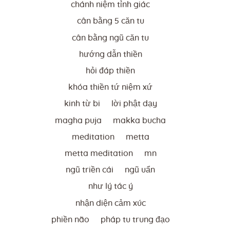
chánh niệm tỉnh giác
cân bằng 5 căn tu
cân bằng ngũ căn tu
hướng dẫn thiền
hỏi đáp thiền
khóa thiền tứ niệm xứ
kinh từ bi
lời phật dạy
magha puja
makka bucha
meditation
metta
metta meditation
mn
ngũ triền cái
ngũ uẩn
như lý tác ý
nhận diện cảm xúc
phiền não
pháp tu trung đạo