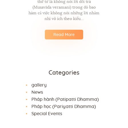
thứ tư là không nói lời dối trá
(Musavāda veramani) trong đó bao
hàm cả việc không nói những lời nhảm
nhí vô ích theo kiểu…
Read More
Categories
gallery
News
Pháp hành (Patipatti Dhamma)
Pháp học (Pariyatti Dhamma)
Special Events