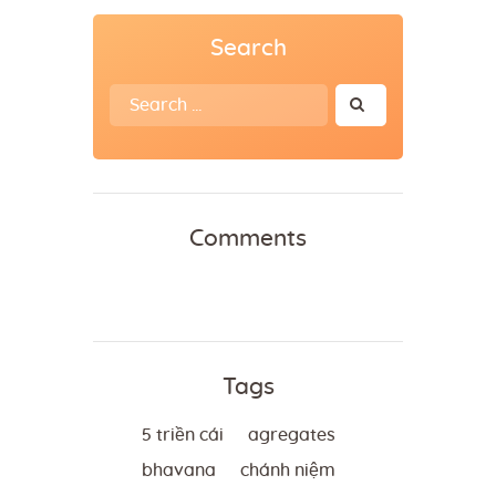
Search
Search
for:
Comments
Tags
5 triền cái
agregates
bhavana
chánh niệm