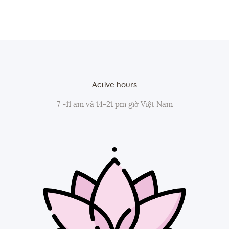
Active hours
7 -11 am và 14-21 pm giờ Việt Nam