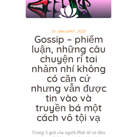
25 JANUARY, 2023
Gossip – phiếm
luận, những câu
chuyện rỉ tai
nhảm nhí không
có căn cứ
nhưng vẫn được
tin vào và
truyền bá một
cách vô tội vạ
Trong 5 giới của người Phật tử có điều