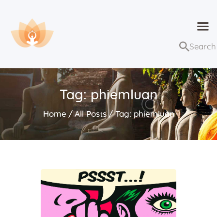
Dhammaduta
Nơi tập hợp thông điệp của Pháp Phật
Trang chủ
Bài giảng
Tag: phiemluan
Lớp học và sự kiện
Home
All Posts
Tag: phiemluan
Về Dhammaduta