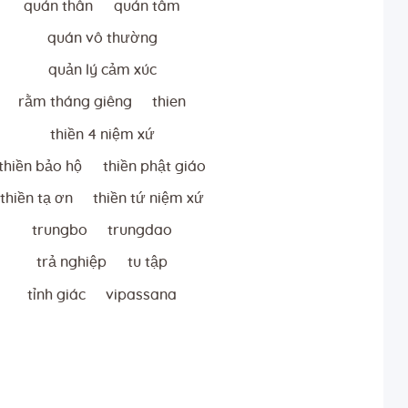
quán thân
quán tâm
quán vô thường
quản lý cảm xúc
rằm tháng giêng
thien
thiền 4 niệm xứ
thiền bảo hộ
thiền phật giáo
thiền tạ ơn
thiền tứ niệm xứ
trungbo
trungdao
trả nghiệp
tu tập
tỉnh giác
vipassana