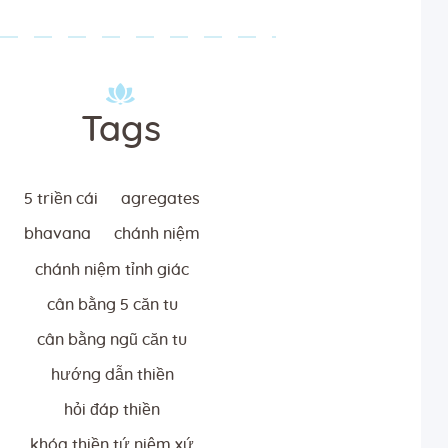
Tags
5 triền cái
agregates
bhavana
chánh niệm
chánh niệm tỉnh giác
cân bằng 5 căn tu
cân bằng ngũ căn tu
hướng dẫn thiền
hỏi đáp thiền
khóa thiền tứ niệm xứ