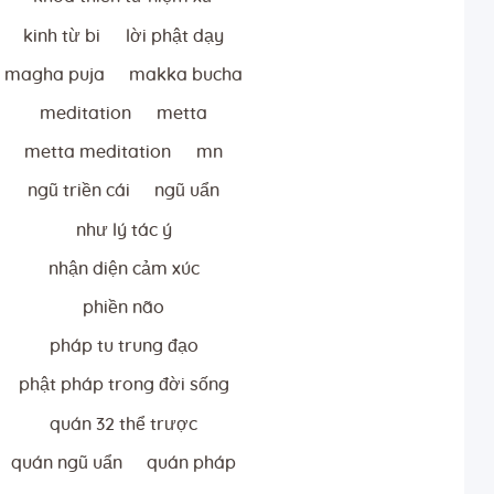
kinh từ bi
lời phật dạy
magha puja
makka bucha
meditation
metta
metta meditation
mn
ngũ triền cái
ngũ uẩn
như lý tác ý
nhận diện cảm xúc
phiền não
pháp tu trung đạo
phật pháp trong đời sống
quán 32 thể trược
quán ngũ uẩn
quán pháp