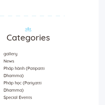
Categories
gallery
News
Pháp hành (Patipatti
Dhamma)
Pháp học (Pariyatti
Dhamma)
Special Events