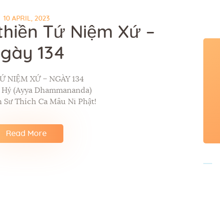
10 APRIL, 2023
thiền Tứ Niệm Xứ –
gày 134
Ứ NIỆM XỨ – NGÀY 134
p Hỷ (Ayya Dhammananda)
 Sư Thích Ca Mâu Ni Phật!
Read More