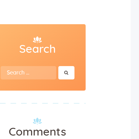
Search
Search
for:
Comments