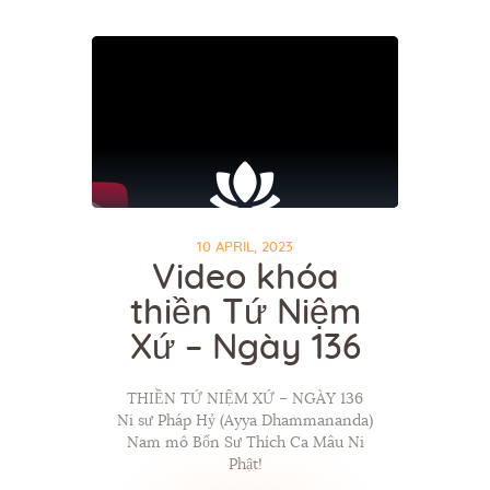
10 APRIL, 2023
Video khóa
thiền Tứ Niệm
Xứ – Ngày 136
THIỀN TỨ NIỆM XỨ – NGÀY 136
Ni sư Pháp Hỷ (Ayya Dhammananda)
Nam mô Bổn Sư Thích Ca Mâu Ni
Phật!