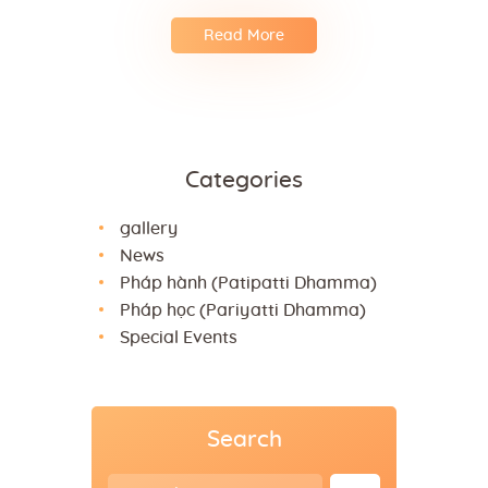
Read More
Categories
gallery
News
Pháp hành (Patipatti Dhamma)
Pháp học (Pariyatti Dhamma)
Special Events
Search
Search