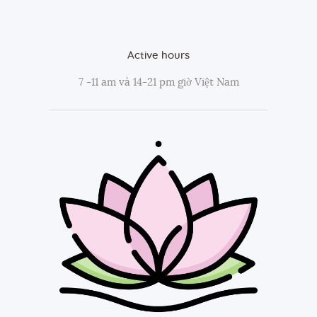
Active hours
7 -11 am và 14-21 pm giờ Việt Nam