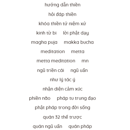
hướng dẫn thiền
hỏi đáp thiền
khóa thiền tứ niệm xứ
kinh từ bi
lời phật dạy
magha puja
makka bucha
meditation
metta
metta meditation
mn
ngũ triền cái
ngũ uẩn
như lý tác ý
nhận diện cảm xúc
phiền não
pháp tu trung đạo
phật pháp trong đời sống
quán 32 thể trược
quán ngũ uẩn
quán pháp