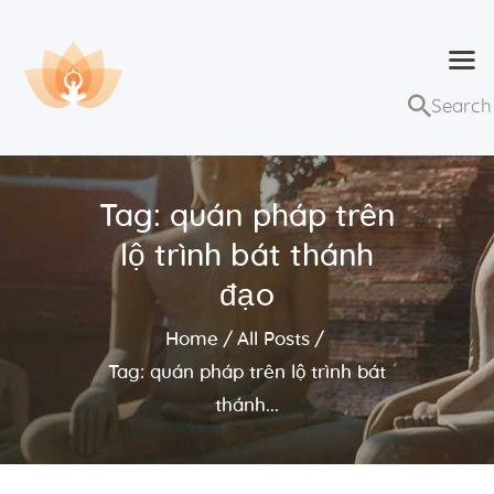
Dhammaduta
Nơi tập hợp thông điệp của Pháp Phật
Trang chủ
Bài giảng
Tag: quán pháp trên
Lớp học và sự kiện
lộ trình bát thánh
Về Dhammaduta
đạo
Home
All Posts
Tag: quán pháp trên lộ trình bát
thánh...