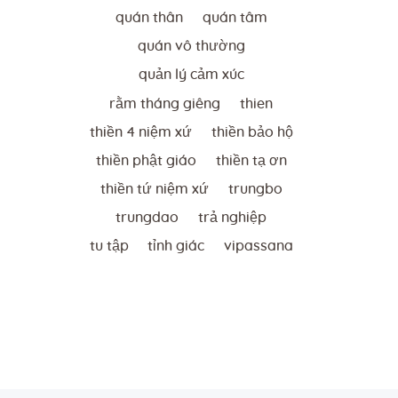
quán thân
quán tâm
quán vô thường
quản lý cảm xúc
rằm tháng giêng
thien
thiền 4 niệm xứ
thiền bảo hộ
thiền phật giáo
thiền tạ ơn
thiền tứ niệm xứ
trungbo
trungdao
trả nghiệp
tu tập
tỉnh giác
vipassana