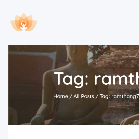
Tag: ram
Home
All Posts
Tag: ramthang7