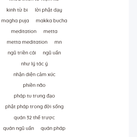
kinh từ bi
lời phật dạy
magha puja
makka bucha
meditation
metta
metta meditation
mn
ngũ triền cái
ngũ uẩn
như lý tác ý
nhận diện cảm xúc
phiền não
pháp tu trung đạo
phật pháp trong đời sống
quán 32 thể trược
quán ngũ uẩn
quán pháp