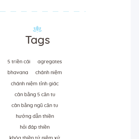
Tags
5 triền cái
agregates
bhavana
chánh niệm
chánh niệm tỉnh giác
cân bằng 5 căn tu
cân bằng ngũ căn tu
hướng dẫn thiền
hỏi đáp thiền
khóa thiền tứ niệm xứ