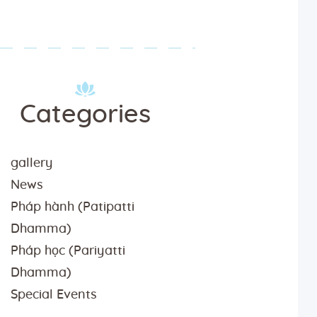
Categories
gallery
News
Pháp hành (Patipatti
Dhamma)
Pháp học (Pariyatti
Dhamma)
Special Events