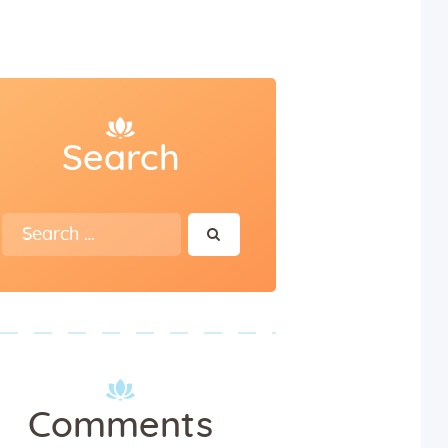
Search
Search
for:
Comments