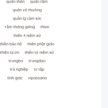
quán thân
quán tâm
quán vô thường
quản lý cảm xúc
rằm tháng giêng
thien
thiền 4 niệm xứ
thiền bảo hộ
thiền phật giáo
thiền tạ ơn
thiền tứ niệm xứ
trungbo
trungdao
trả nghiệp
tu tập
tỉnh giác
vipassana