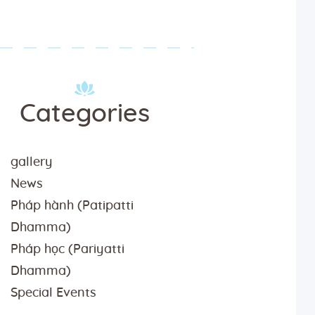
Categories
gallery
News
Pháp hành (Patipatti
Dhamma)
Pháp học (Pariyatti
Dhamma)
Special Events