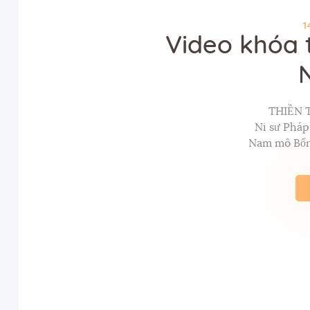
1
Video khóa 
THIỀN 
Ni sư Phá
Nam mô Bổn