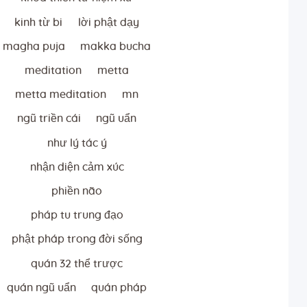
kinh từ bi
lời phật dạy
magha puja
makka bucha
meditation
metta
metta meditation
mn
ngũ triền cái
ngũ uẩn
như lý tác ý
nhận diện cảm xúc
phiền não
pháp tu trung đạo
phật pháp trong đời sống
quán 32 thể trược
quán ngũ uẩn
quán pháp