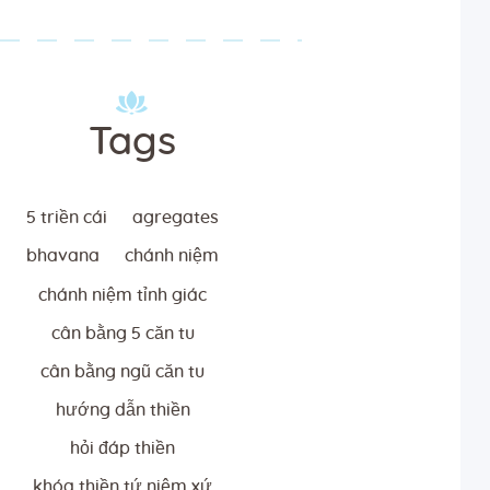
Tags
5 triền cái
agregates
bhavana
chánh niệm
chánh niệm tỉnh giác
cân bằng 5 căn tu
cân bằng ngũ căn tu
hướng dẫn thiền
hỏi đáp thiền
khóa thiền tứ niệm xứ