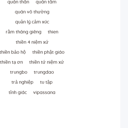
quán thân
quán tâm
quán vô thường
quản lý cảm xúc
rằm tháng giêng
thien
thiền 4 niệm xứ
thiền bảo hộ
thiền phật giáo
thiền tạ ơn
thiền tứ niệm xứ
trungbo
trungdao
trả nghiệp
tu tập
tỉnh giác
vipassana