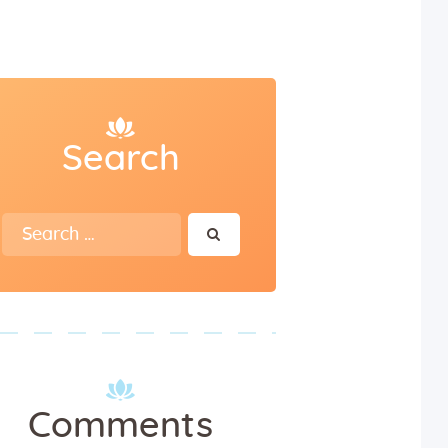
Search
Search
for:
Comments