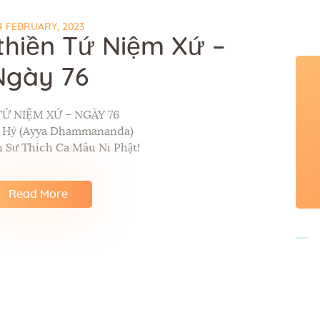
4 FEBRUARY, 2023
thiền Tứ Niệm Xứ –
Ngày 76
TỨ NIỆM XỨ – NGÀY 76
p Hỷ (Ayya Dhammananda)
 Sư Thích Ca Mâu Ni Phật!
Read More