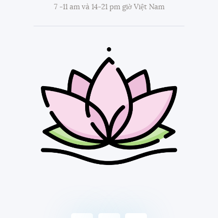
7 -11 am và 14-21 pm giờ Việt Nam