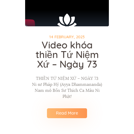
14 FEBRUARY, 2023
Video khóa
thiền Tứ Niệm
Xứ – Ngày 73
THIỀN TỨ NIỆM XỨ – NGÀY 73
Ni sư Pháp Hỷ (Ayya Dhammananda)
Nam mô Bổn Sư Thích Ca Mâu Ni
Phật!
Read More