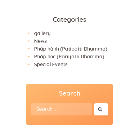
Categories
gallery
News
Pháp hành (Patipatti Dhamma)
Pháp học (Pariyatti Dhamma)
Special Events
Search
Search
for: