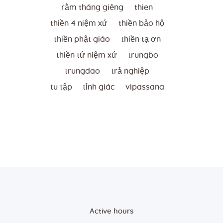
rằm tháng giêng
thien
thiền 4 niệm xứ
thiền bảo hộ
thiền phật giáo
thiền tạ ơn
thiền tứ niệm xứ
trungbo
trungdao
trả nghiệp
tu tập
tỉnh giác
vipassana
Active hours