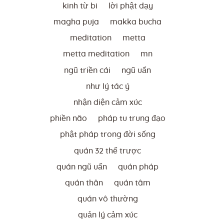
kinh từ bi
lời phật dạy
magha puja
makka bucha
meditation
metta
metta meditation
mn
ngũ triền cái
ngũ uẩn
như lý tác ý
nhận diện cảm xúc
phiền não
pháp tu trung đạo
phật pháp trong đời sống
quán 32 thể trược
quán ngũ uẩn
quán pháp
quán thân
quán tâm
quán vô thường
quản lý cảm xúc