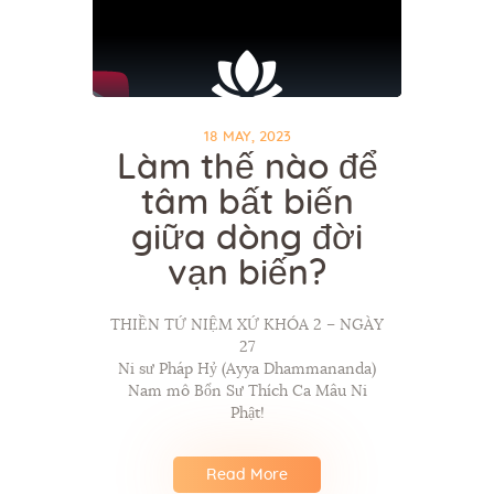
18 MAY, 2023
Làm thế nào để
tâm bất biến
giữa dòng đời
vạn biến?
THIỀN TỨ NIỆM XỨ KHÓA 2 – NGÀY
27
Ni sư Pháp Hỷ (Ayya Dhammananda)
Nam mô Bổn Sư Thích Ca Mâu Ni
Phật!
Read More