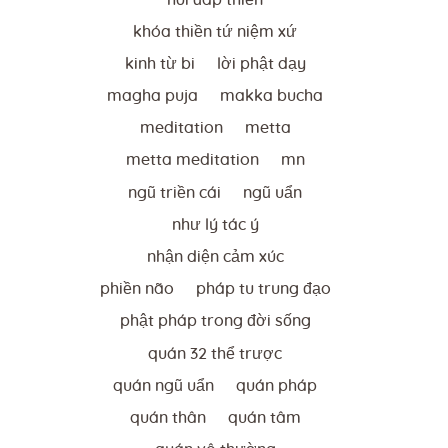
khóa thiền tứ niệm xứ
kinh từ bi
lời phật dạy
magha puja
makka bucha
meditation
metta
metta meditation
mn
ngũ triền cái
ngũ uẩn
như lý tác ý
nhận diện cảm xúc
phiền não
pháp tu trung đạo
phật pháp trong đời sống
quán 32 thể trược
quán ngũ uẩn
quán pháp
quán thân
quán tâm