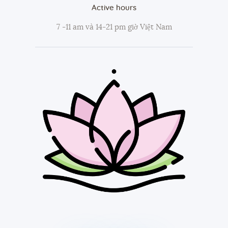
Active hours
7 -11 am và 14-21 pm giờ Việt Nam