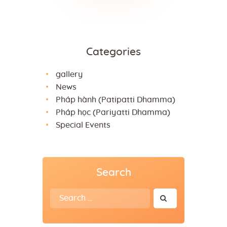
Categories
gallery
News
Pháp hành (Patipatti Dhamma)
Pháp học (Pariyatti Dhamma)
Special Events
Search
Search
for: