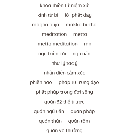
khóa thiền tứ niệm xứ
kinh từ bi
lời phật dạy
magha puja
makka bucha
meditation
metta
metta meditation
mn
ngũ triền cái
ngũ uẩn
như lý tác ý
nhận diện cảm xúc
phiền não
pháp tu trung đạo
phật pháp trong đời sống
quán 32 thể trược
quán ngũ uẩn
quán pháp
quán thân
quán tâm
quán vô thường