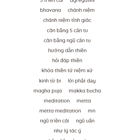
5 triền cái
agregates
bhavana
chánh niệm
chánh niệm tỉnh giác
cân bằng 5 căn tu
cân bằng ngũ căn tu
hướng dẫn thiền
hỏi đáp thiền
khóa thiền tứ niệm xứ
kinh từ bi
lời phật dạy
magha puja
makka bucha
meditation
metta
metta meditation
mn
ngũ triền cái
ngũ uẩn
như lý tác ý