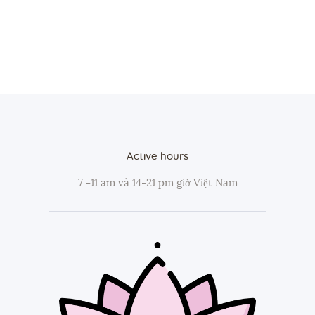
Active hours
7 -11 am và 14-21 pm giờ Việt Nam