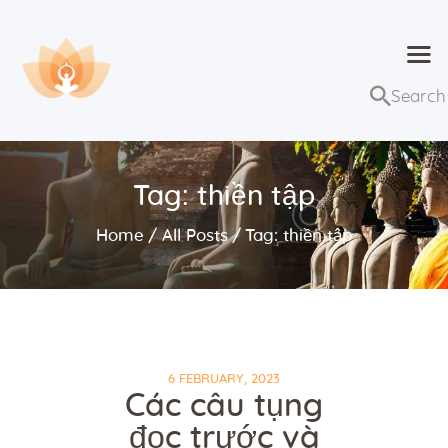
Dhammaduta
Nơi tập hợp thông điệp của Pháp Phật
Trang chủ
Bài giảng
Tag: thiền tập
Lớp học và sự kiện
Home
All Posts
Tag: thiền tập
Về Dhammaduta
6 FEBRUARY, 2023
Các câu tụng
đọc trước và