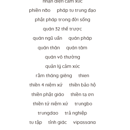
nhận diện cảm xúc
phiền não
pháp tu trung đạo
phật pháp trong đời sống
quán 32 thể trược
quán ngũ uẩn
quán pháp
quán thân
quán tâm
quán vô thường
quản lý cảm xúc
rằm tháng giêng
thien
thiền 4 niệm xứ
thiền bảo hộ
thiền phật giáo
thiền tạ ơn
thiền tứ niệm xứ
trungbo
trungdao
trả nghiệp
tu tập
tỉnh giác
vipassana