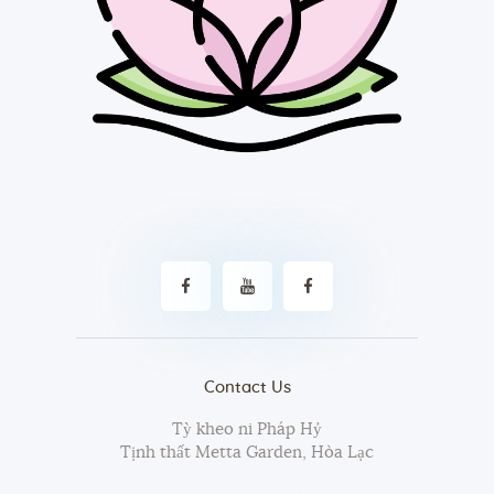
Contact Us
Tỳ kheo ni Pháp Hỷ
Tịnh thất Metta Garden, Hòa Lạc