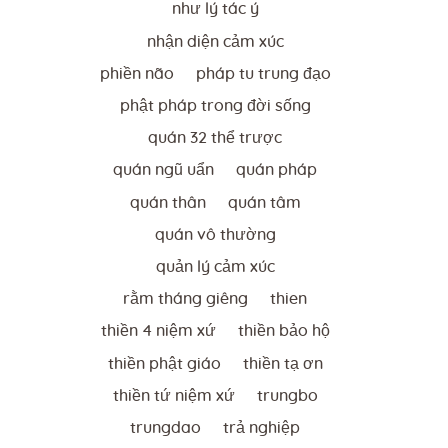
như lý tác ý
nhận diện cảm xúc
phiền não
pháp tu trung đạo
phật pháp trong đời sống
quán 32 thể trược
quán ngũ uẩn
quán pháp
quán thân
quán tâm
quán vô thường
quản lý cảm xúc
rằm tháng giêng
thien
thiền 4 niệm xứ
thiền bảo hộ
thiền phật giáo
thiền tạ ơn
thiền tứ niệm xứ
trungbo
trungdao
trả nghiệp