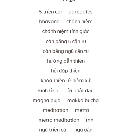
5 triền cái
agregates
bhavana
chánh niệm
chánh niệm tỉnh giác
cân bằng 5 căn tu
cân bằng ngũ căn tu
hướng dẫn thiền
hỏi đáp thiền
khóa thiền tứ niệm xứ
kinh từ bi
lời phật dạy
magha puja
makka bucha
meditation
metta
metta meditation
mn
ngũ triền cái
ngũ uẩn