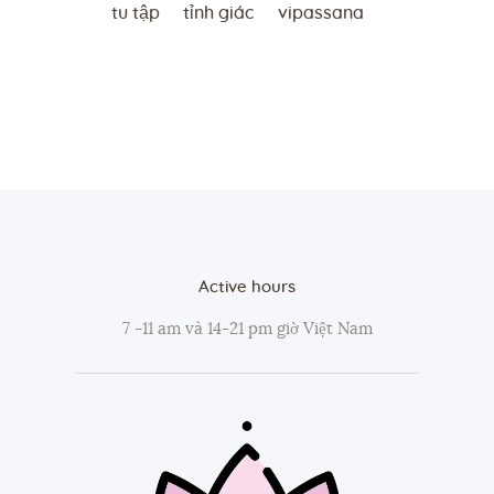
tu tập
tỉnh giác
vipassana
Active hours
7 -11 am và 14-21 pm giờ Việt Nam