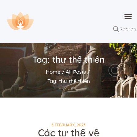
Dhammaduta
Nơi tập hợp thông điệp của Pháp Phật
Trang chủ
Bài giảng
Tag: thư thế thiền
Lớp học và sự kiện
Home
All Posts
Về Dhammaduta
Tag: thư thế thiền
5 FEBRUARY, 2023
Các tư thế về