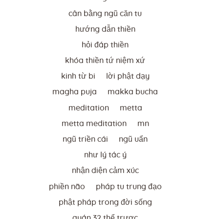
cân bằng ngũ căn tu
hướng dẫn thiền
hỏi đáp thiền
khóa thiền tứ niệm xứ
kinh từ bi
lời phật dạy
magha puja
makka bucha
meditation
metta
metta meditation
mn
ngũ triền cái
ngũ uẩn
như lý tác ý
nhận diện cảm xúc
phiền não
pháp tu trung đạo
phật pháp trong đời sống
quán 32 thể trược