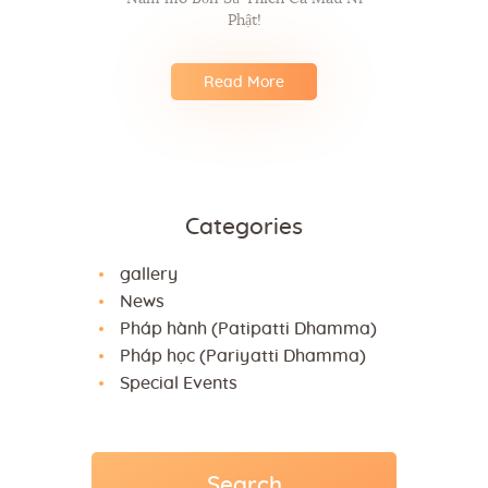
Phật!
Read More
Categories
gallery
News
Pháp hành (Patipatti Dhamma)
Pháp học (Pariyatti Dhamma)
Special Events
Search