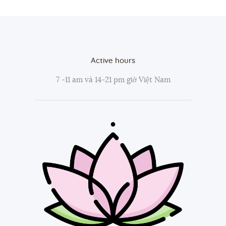
Active hours
7 -11 am và 14-21 pm giờ Việt Nam