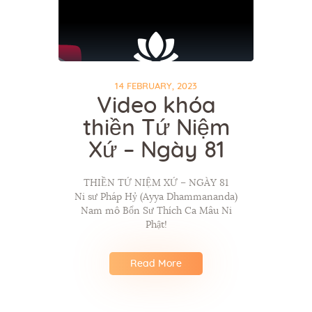
14 FEBRUARY, 2023
Video khóa
thiền Tứ Niệm
Xứ – Ngày 81
THIỀN TỨ NIỆM XỨ – NGÀY 81
Ni sư Pháp Hỷ (Ayya Dhammananda)
Nam mô Bổn Sư Thích Ca Mâu Ni
Phật!
Read More