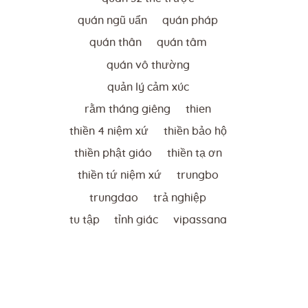
quán ngũ uẩn
quán pháp
quán thân
quán tâm
quán vô thường
quản lý cảm xúc
rằm tháng giêng
thien
thiền 4 niệm xứ
thiền bảo hộ
thiền phật giáo
thiền tạ ơn
thiền tứ niệm xứ
trungbo
trungdao
trả nghiệp
tu tập
tỉnh giác
vipassana