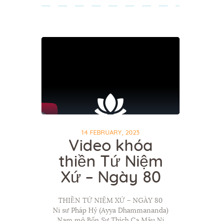
14 FEBRUARY, 2023
Video khóa
thiền Tứ Niệm
Xứ – Ngày 80
THIỀN TỨ NIỆM XỨ – NGÀY 80
Ni sư Pháp Hỷ (Ayya Dhammananda)
Nam mô Bổn Sư Thích Ca Mâu Ni