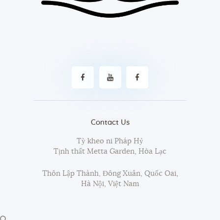
Contact Us
Tỳ kheo ni Pháp Hỷ
Tịnh thất Metta Garden, Hòa Lạc
Thôn Lập Thành, Đông Xuân, Quốc Oai,
Hà Nội, Việt Nam