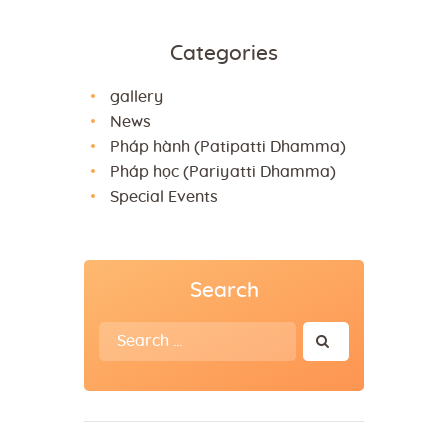
Categories
gallery
News
Pháp hành (Patipatti Dhamma)
Pháp học (Pariyatti Dhamma)
Special Events
Search
Search
for: