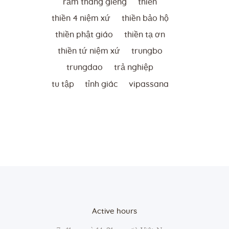
rằm tháng giêng
thien
thiền 4 niệm xứ
thiền bảo hộ
thiền phật giáo
thiền tạ ơn
thiền tứ niệm xứ
trungbo
trungdao
trả nghiệp
tu tập
tỉnh giác
vipassana
Active hours