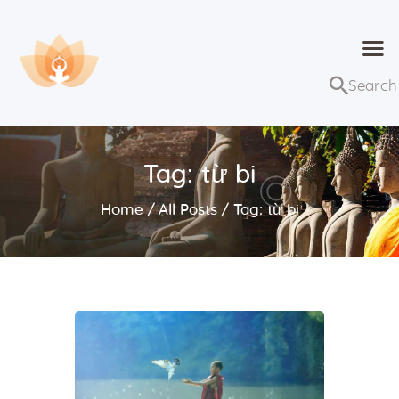
Dhammaduta
Nơi tập hợp thông điệp của Pháp Phật
Trang chủ
Bài giảng
Tag: từ bi
Lớp học và sự kiện
Home
All Posts
Tag: từ bi
Về Dhammaduta