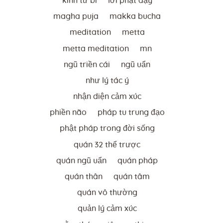
kinh từ bi
lời phật dạy
magha puja
makka bucha
meditation
metta
metta meditation
mn
ngũ triền cái
ngũ uẩn
như lý tác ý
nhận diện cảm xúc
phiền não
pháp tu trung đạo
phật pháp trong đời sống
quán 32 thể trược
quán ngũ uẩn
quán pháp
quán thân
quán tâm
quán vô thường
quản lý cảm xúc