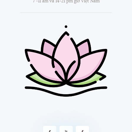
7 -11 am và 14-21 pm giờ Việt Nam