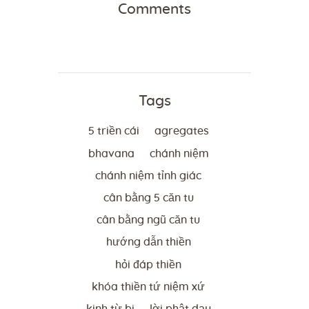
Comments
Tags
5 triền cái
agregates
bhavana
chánh niệm
chánh niệm tỉnh giác
cân bằng 5 căn tu
cân bằng ngũ căn tu
hướng dẫn thiền
hỏi đáp thiền
khóa thiền tứ niệm xứ
kinh từ bi
lời phật dạy