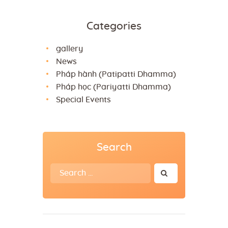
Categories
gallery
News
Pháp hành (Patipatti Dhamma)
Pháp học (Pariyatti Dhamma)
Special Events
Search
Search
for: