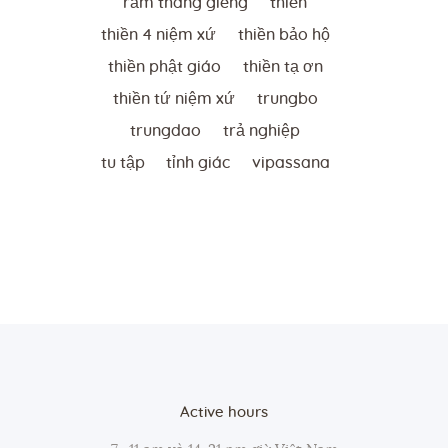
rằm tháng giêng
thien
thiền 4 niệm xứ
thiền bảo hộ
thiền phật giáo
thiền tạ ơn
thiền tứ niệm xứ
trungbo
trungdao
trả nghiệp
tu tập
tỉnh giác
vipassana
Active hours