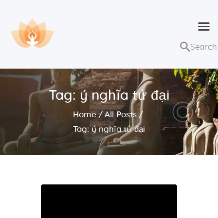
Dhammaduta
Nơi tập hợp thông điệp của Pháp Phật
Trang chủ
Bài giảng
Tag: ý nghĩa tứ đại
Lớp học và sự kiện
Home
All Posts
Về Dhammaduta
Tag: ý nghĩa tứ đại