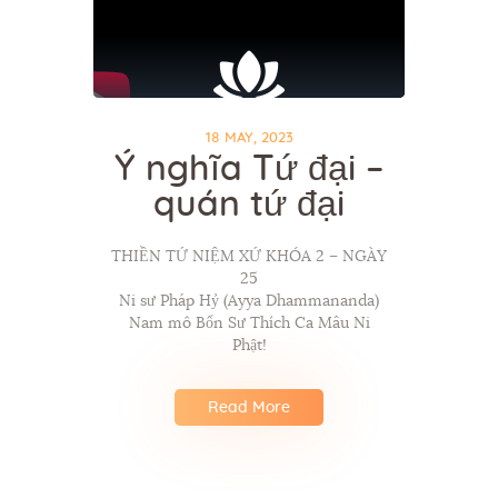
18 MAY, 2023
Ý nghĩa Tứ đại –
quán tứ đại
THIỀN TỨ NIỆM XỨ KHÓA 2 – NGÀY
25
Ni sư Pháp Hỷ (Ayya Dhammananda)
Nam mô Bổn Sư Thích Ca Mâu Ni
Phật!
Read More