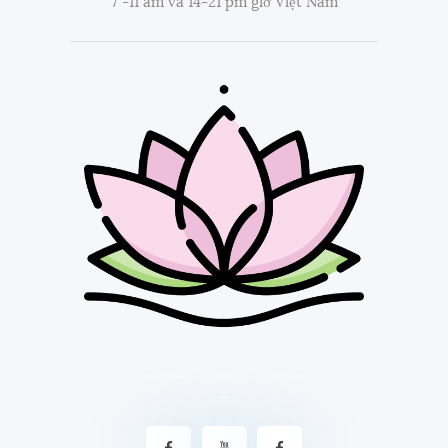
7 -11 am và 14-21 pm giờ Việt Nam