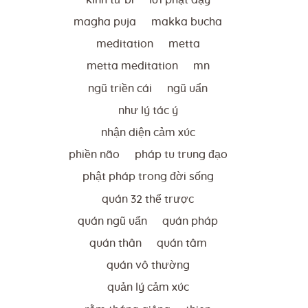
magha puja
makka bucha
meditation
metta
metta meditation
mn
ngũ triền cái
ngũ uẩn
như lý tác ý
nhận diện cảm xúc
phiền não
pháp tu trung đạo
phật pháp trong đời sống
quán 32 thể trược
quán ngũ uẩn
quán pháp
quán thân
quán tâm
quán vô thường
quản lý cảm xúc