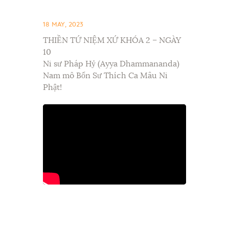
18 MAY, 2023
THIỀN TỨ NIỆM XỨ KHÓA 2 – NGÀY
10
Ni sư Pháp Hỷ (Ayya Dhammananda)
Nam mô Bổn Sư Thích Ca Mâu Ni
Phật!