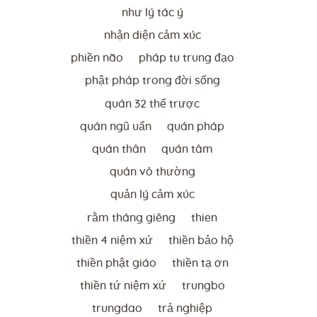
như lý tác ý
nhận diện cảm xúc
phiền não
pháp tu trung đạo
phật pháp trong đời sống
quán 32 thể trược
quán ngũ uẩn
quán pháp
quán thân
quán tâm
quán vô thường
quản lý cảm xúc
rằm tháng giêng
thien
thiền 4 niệm xứ
thiền bảo hộ
thiền phật giáo
thiền tạ ơn
thiền tứ niệm xứ
trungbo
trungdao
trả nghiệp