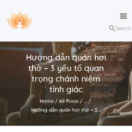
Dhammaduta
Nơi tập hợp thông điệp của Pháp Phật
Trang chủ
Bài giảng
Hướng dẫn quán hơi
Lớp học và sự kiện
thở – 3 yếu tố quan
Về Dhammaduta
trọng chánh niệm
tỉnh giác
Home
All Posts
...
Hướng dẫn quán hơi thở – 3...