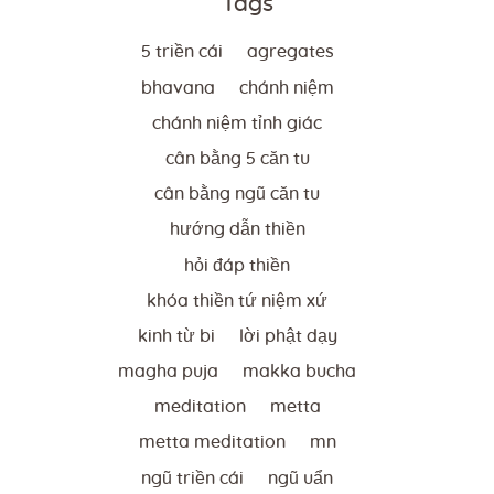
Tags
5 triền cái
agregates
bhavana
chánh niệm
chánh niệm tỉnh giác
cân bằng 5 căn tu
cân bằng ngũ căn tu
hướng dẫn thiền
hỏi đáp thiền
khóa thiền tứ niệm xứ
kinh từ bi
lời phật dạy
magha puja
makka bucha
meditation
metta
metta meditation
mn
ngũ triền cái
ngũ uẩn