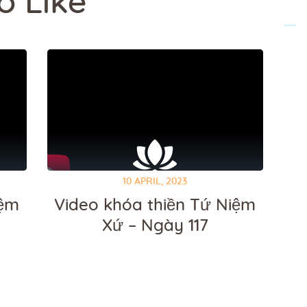
o Like
10 APRIL, 2023
iệm
Video khóa thiền Tứ Niệm
Xứ – Ngày 117