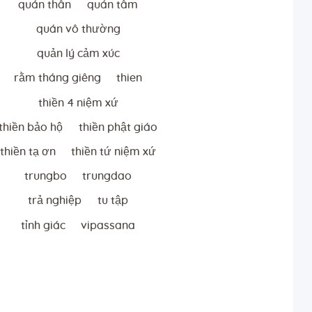
quán thân
quán tâm
quán vô thường
quản lý cảm xúc
rằm tháng giêng
thien
thiền 4 niệm xứ
thiền bảo hộ
thiền phật giáo
thiền tạ ơn
thiền tứ niệm xứ
trungbo
trungdao
trả nghiệp
tu tập
tỉnh giác
vipassana