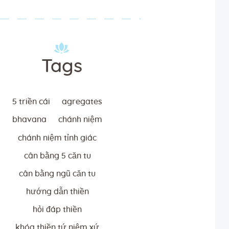
Tags
5 triền cái
agregates
bhavana
chánh niệm
chánh niệm tỉnh giác
cân bằng 5 căn tu
cân bằng ngũ căn tu
hướng dẫn thiền
hỏi đáp thiền
khóa thiền tứ niệm xứ