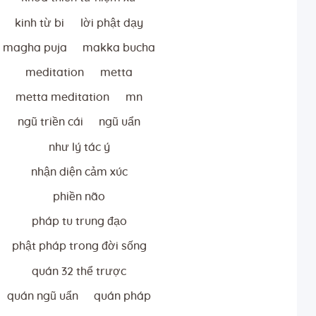
kinh từ bi
lời phật dạy
magha puja
makka bucha
meditation
metta
metta meditation
mn
ngũ triền cái
ngũ uẩn
như lý tác ý
nhận diện cảm xúc
phiền não
pháp tu trung đạo
phật pháp trong đời sống
quán 32 thể trược
quán ngũ uẩn
quán pháp