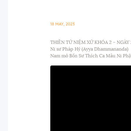
18 MAY, 2023
THIỀN TỨ NIỆM XỨ KHÓA 2 – NGÀY 
Ni sư Pháp Hỷ (Ayya Dhammananda)
Nam mô Bổn Sư Thích Ca Mâu Ni Phậ