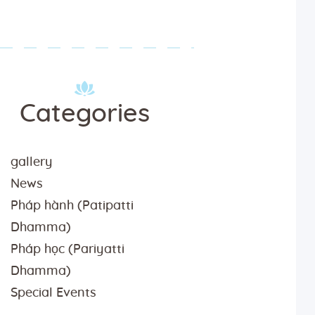
Categories
gallery
News
Pháp hành (Patipatti
Dhamma)
Pháp học (Pariyatti
Dhamma)
Special Events