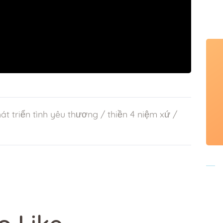
át triển tình yêu thương
/
thiền 4 niệm xứ
/