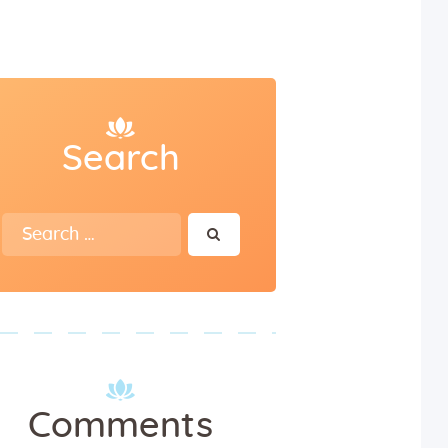
Search
Search
for:
Comments