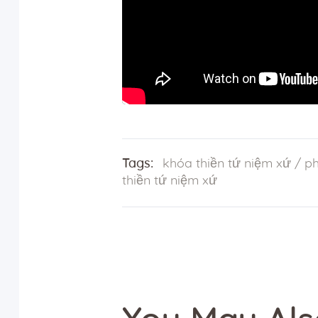
Tags:
khóa thiền tứ niệm xứ
/
ph
thiền tứ niệm xứ