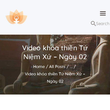
Dhammaduta
Nơi tập hợp thông điệp của Pháp Phật
Trang chủ
Bài giảng
Video khóa thiền Tứ
Lớp học và sự kiện
Niệm Xứ – Ngày 02
Về Dhammaduta
Home
All Posts
...
Video khóa thiền Tứ Niệm Xứ –
Ngày 02