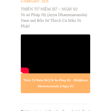
6 FEBRUARY, 2023
THIỀN TỨ NIỆM XỨ – NGÀY 02
Ni sư Pháp Hỷ (Ayya Dhammananda)
Nam mô Bổn Sư Thích Ca Mâu Ni
Phật!
Thiền Tứ Niệm Xứ || Ni Sư Pháp Hỷ – Bhikkhuni
Dhammananda || Ngày 02