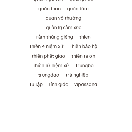
quán thân
quán tâm
quán vô thường
quản lý cảm xúc
rằm tháng giêng
thien
thiền 4 niệm xứ
thiền bảo hộ
thiền phật giáo
thiền tạ ơn
thiền tứ niệm xứ
trungbo
trungdao
trả nghiệp
tu tập
tỉnh giác
vipassana