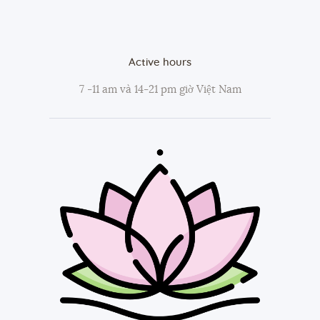
Active hours
7 -11 am và 14-21 pm giờ Việt Nam