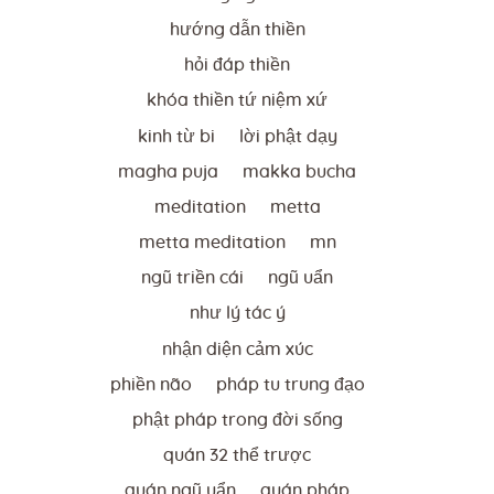
hướng dẫn thiền
hỏi đáp thiền
khóa thiền tứ niệm xứ
kinh từ bi
lời phật dạy
magha puja
makka bucha
meditation
metta
metta meditation
mn
ngũ triền cái
ngũ uẩn
như lý tác ý
nhận diện cảm xúc
phiền não
pháp tu trung đạo
phật pháp trong đời sống
quán 32 thể trược
quán ngũ uẩn
quán pháp