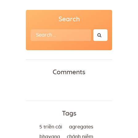
Search
Search
for:
Comments
Tags
5 triền cái
agregates
bhavana
chánh niệm