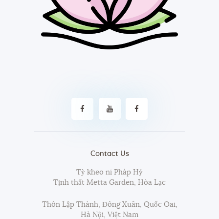
Contact Us
Tỳ kheo ni Pháp Hỷ
Tịnh thất Metta Garden, Hòa Lạc
Thôn Lập Thành, Đông Xuân, Quốc Oai,
Hà Nội, Việt Nam