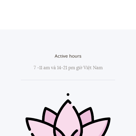
Active hours
7 -11 am và 14-21 pm giờ Việt Nam