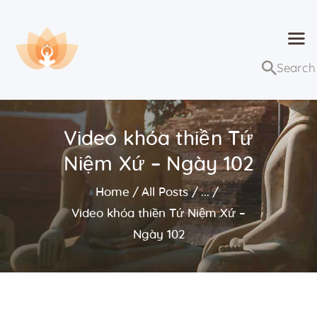
Dhammaduta
Nơi tập hợp thông điệp của Pháp Phật
Trang chủ
Bài giảng
Video khóa thiền Tứ
Lớp học và sự kiện
Niệm Xứ – Ngày 102
Về Dhammaduta
Home
All Posts
...
Video khóa thiền Tứ Niệm Xứ –
Ngày 102