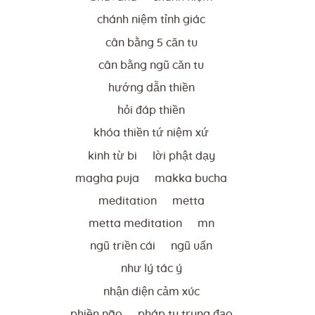
chánh niệm tỉnh giác
cân bằng 5 căn tu
cân bằng ngũ căn tu
hướng dẫn thiền
hỏi đáp thiền
khóa thiền tứ niệm xứ
kinh từ bi
lời phật dạy
magha puja
makka bucha
meditation
metta
metta meditation
mn
ngũ triền cái
ngũ uẩn
như lý tác ý
nhận diện cảm xúc
phiền não
pháp tu trung đạo