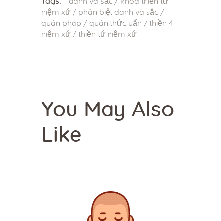
Tags:
danh và sắc
/
khóa thiền tứ
niệm xứ
/
phân biệt danh và sắc
/
quán pháp
/
quán thức uẩn
/
thiền 4
niệm xứ
/
thiền tứ niệm xứ
You May Also
Like