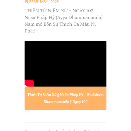
15 FEBRUARY, 2023
THIỀN TỨ NIỆM XỨ – NGÀY 102
Ni sư Pháp Hỷ (Ayya Dhammananda)
Nam mô Bổn Sư Thích Ca Mâu Ni
Phật!
Thiền Tứ Niệm Xứ || Ni Sư Pháp Hỷ – Bhikkhuni
Dhammananda || Ngày 102