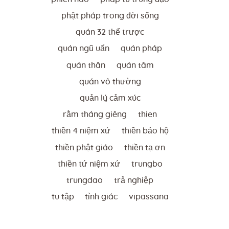
phật pháp trong đời sống
quán 32 thể trược
quán ngũ uẩn
quán pháp
quán thân
quán tâm
quán vô thường
quản lý cảm xúc
rằm tháng giêng
thien
thiền 4 niệm xứ
thiền bảo hộ
thiền phật giáo
thiền tạ ơn
thiền tứ niệm xứ
trungbo
trungdao
trả nghiệp
tu tập
tỉnh giác
vipassana