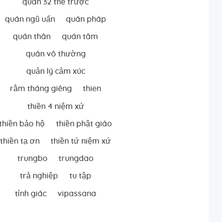
quán 32 thể trược
quán ngũ uẩn
quán pháp
quán thân
quán tâm
quán vô thường
quản lý cảm xúc
rằm tháng giêng
thien
thiền 4 niệm xứ
thiền bảo hộ
thiền phật giáo
thiền tạ ơn
thiền tứ niệm xứ
trungbo
trungdao
trả nghiệp
tu tập
tỉnh giác
vipassana