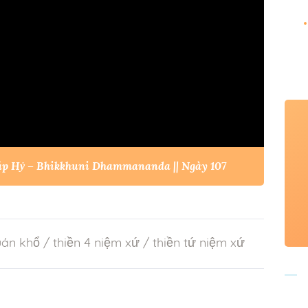
háp Hỷ – Bhikkhuni Dhammananda || Ngày 107
án khổ
/
thiền 4 niệm xứ
/
thiền tứ niệm xứ