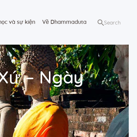
học và sự kiện
Về Dhammaduta
 Xứ – Ngày