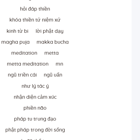
hỏi đáp thiền
khóa thiền tứ niệm xứ
kinh từ bi
lời phật dạy
magha puja
makka bucha
meditation
metta
metta meditation
mn
ngũ triền cái
ngũ uẩn
như lý tác ý
nhận diện cảm xúc
phiền não
pháp tu trung đạo
phật pháp trong đời sống