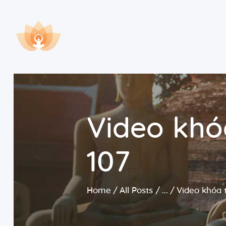
Video khó
107
Home
All Posts
...
Video khóa 