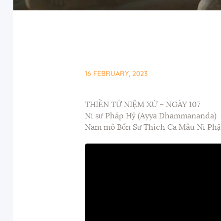
16 FEBRUARY, 2023
THIỀN TỨ NIỆM XỨ – NGÀY 107
Ni sư Pháp Hỷ (Ayya Dhammananda)
Nam mô Bổn Sư Thích Ca Mâu Ni Phậ