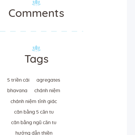
Comments
Tags
5 triền cái
agregates
bhavana
chánh niệm
chánh niệm tỉnh giác
cân bằng 5 căn tu
cân bằng ngũ căn tu
hướng dẫn thiền