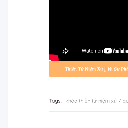
Thiền Tứ Niệm Xứ || Ni Sư P
Tags:
khóa thiền tứ niệm xứ
/
qu