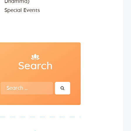
Dhamma)
Special Events
Search
Search
for: