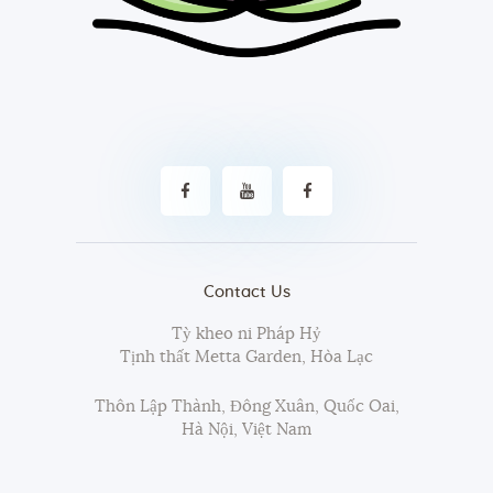
Contact Us
Tỳ kheo ni Pháp Hỷ
Tịnh thất Metta Garden, Hòa Lạc
Thôn Lập Thành, Đông Xuân, Quốc Oai,
Hà Nội, Việt Nam