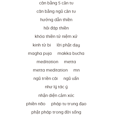
cân bằng 5 căn tu
cân bằng ngũ căn tu
hướng dẫn thiền
hỏi đáp thiền
khóa thiền tứ niệm xứ
kinh từ bi
lời phật dạy
magha puja
makka bucha
meditation
metta
metta meditation
mn
ngũ triền cái
ngũ uẩn
như lý tác ý
nhận diện cảm xúc
phiền não
pháp tu trung đạo
phật pháp trong đời sống