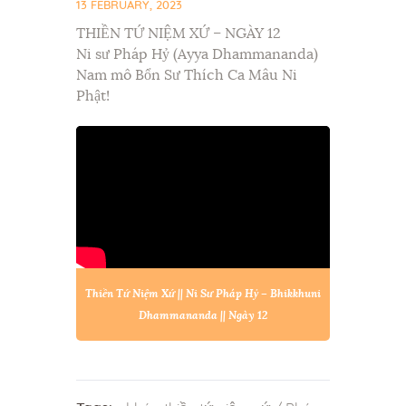
13 FEBRUARY, 2023
THIỀN TỨ NIỆM XỨ – NGÀY 12
Ni sư Pháp Hỷ (Ayya Dhammananda)
Nam mô Bổn Sư Thích Ca Mâu Ni
Phật!
Thiền Tứ Niệm Xứ || Ni Sư Pháp Hỷ – Bhikkhuni
Dhammananda || Ngày 12