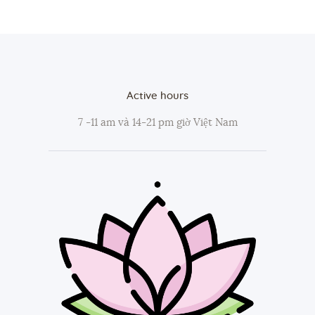
Active hours
7 -11 am và 14-21 pm giờ Việt Nam