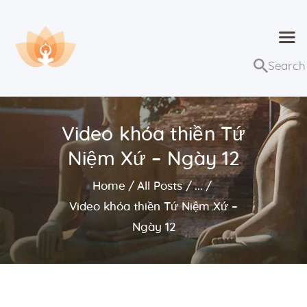
Dhammaduta
Nơi tập hợp thông điệp của Pháp Phật
Trang chủ
Bài giảng
Video khóa thiền Tứ
Lớp học và sự kiện
Niệm Xứ – Ngày 12
Về Dhammaduta
Home
All Posts
...
Video khóa thiền Tứ Niệm Xứ –
Ngày 12