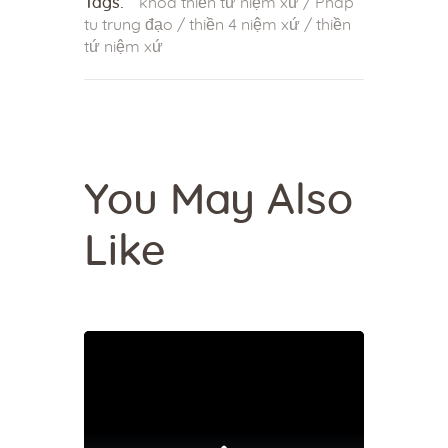
Tags:
khóa thiền tứ niệm xứ
/
Pháp
tu trung đạo
/
thiền 4 niệm xứ
/
thiền
tứ niệm xứ
You May Also
Like