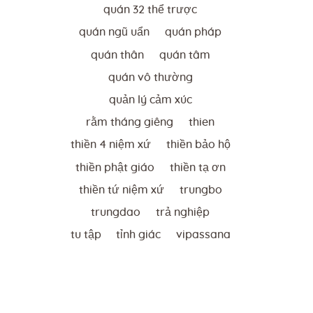
quán 32 thể trược
quán ngũ uẩn
quán pháp
quán thân
quán tâm
quán vô thường
quản lý cảm xúc
rằm tháng giêng
thien
thiền 4 niệm xứ
thiền bảo hộ
thiền phật giáo
thiền tạ ơn
thiền tứ niệm xứ
trungbo
trungdao
trả nghiệp
tu tập
tỉnh giác
vipassana