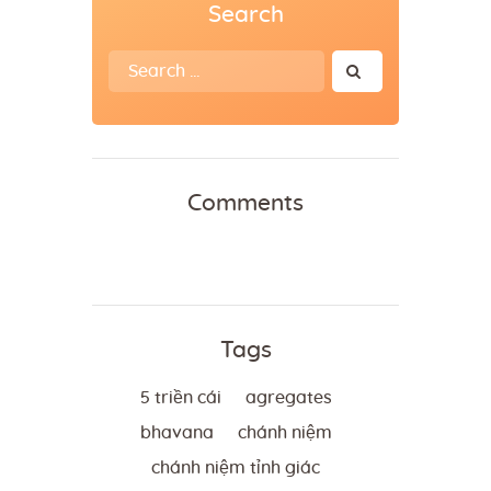
Search
Search
for:
Comments
Tags
5 triền cái
agregates
bhavana
chánh niệm
chánh niệm tỉnh giác