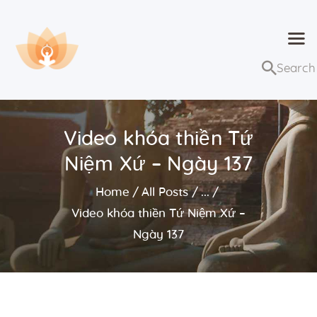
Dhammaduta
Nơi tập hợp thông điệp của Pháp Phật
Trang chủ
Bài giảng
Video khóa thiền Tứ
Lớp học và sự kiện
Niệm Xứ – Ngày 137
Về Dhammaduta
Home
All Posts
...
Video khóa thiền Tứ Niệm Xứ –
Ngày 137