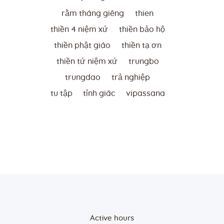
rằm tháng giêng
thien
thiền 4 niệm xứ
thiền bảo hộ
thiền phật giáo
thiền tạ ơn
thiền tứ niệm xứ
trungbo
trungdao
trả nghiệp
tu tập
tỉnh giác
vipassana
Active hours