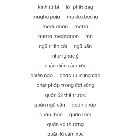
kinh từ bi
lời phật dạy
magha puja
makka bucha
meditation
metta
metta meditation
mn
ngũ triền cái
ngũ uẩn
như lý tác ý
nhận diện cảm xúc
phiền não
pháp tu trung đạo
phật pháp trong đời sống
quán 32 thể trược
quán ngũ uẩn
quán pháp
quán thân
quán tâm
quán vô thường
quản lý cảm xúc