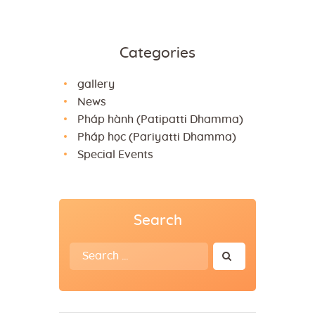
Categories
gallery
News
Pháp hành (Patipatti Dhamma)
Pháp học (Pariyatti Dhamma)
Special Events
Search
Search
for: