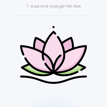
7 -11 am và 14-21 pm giờ Việt Nam