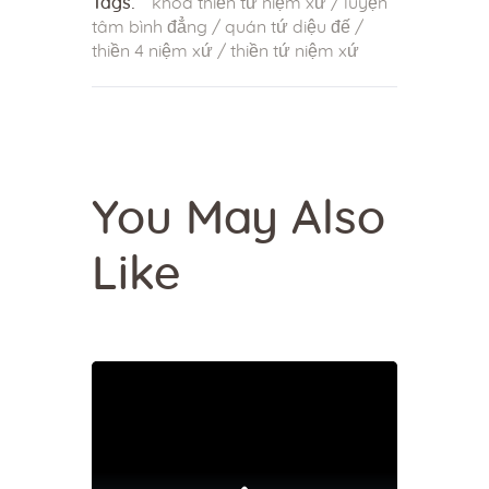
Tags:
khóa thiền tứ niệm xứ
/
luyện
tâm bình đẳng
/
quán tứ diệu đế
/
thiền 4 niệm xứ
/
thiền tứ niệm xứ
You May Also
Like