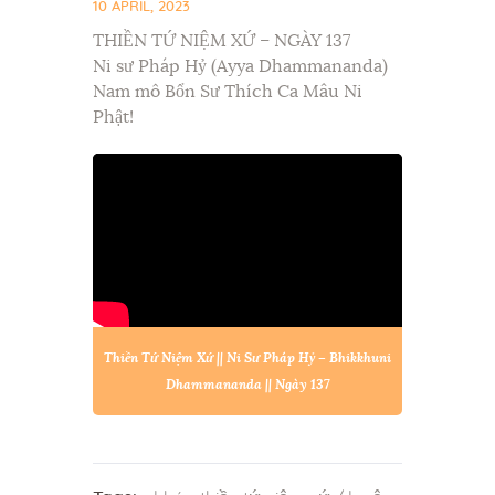
10 APRIL, 2023
THIỀN TỨ NIỆM XỨ – NGÀY 137
Ni sư Pháp Hỷ (Ayya Dhammananda)
Nam mô Bổn Sư Thích Ca Mâu Ni
Phật!
Thiền Tứ Niệm Xứ || Ni Sư Pháp Hỷ – Bhikkhuni
Dhammananda || Ngày 137