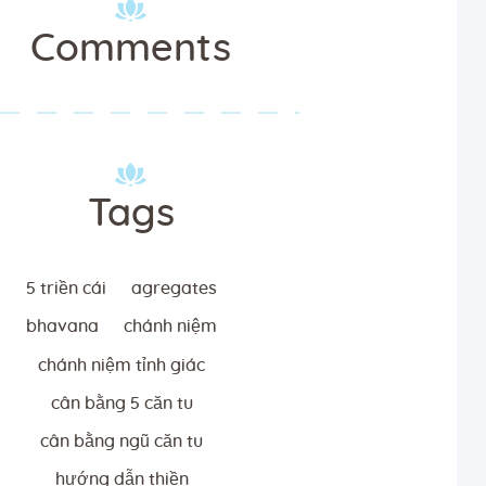
Comments
Tags
5 triền cái
agregates
bhavana
chánh niệm
chánh niệm tỉnh giác
cân bằng 5 căn tu
cân bằng ngũ căn tu
hướng dẫn thiền