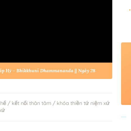
háp Hỷ – Bhikkhuni Dhammananda || Ngày 28
thể
/
kết nối thân tâm
/
khóa thiền tứ niệm xứ
 xứ