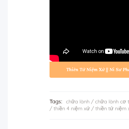
Thiền Tứ Niệm Xứ || Ni Sư P
Tags:
chữa lành
/
chữa lành cơ 
/
thiền 4 niệm xứ
/
thiền tứ niệm