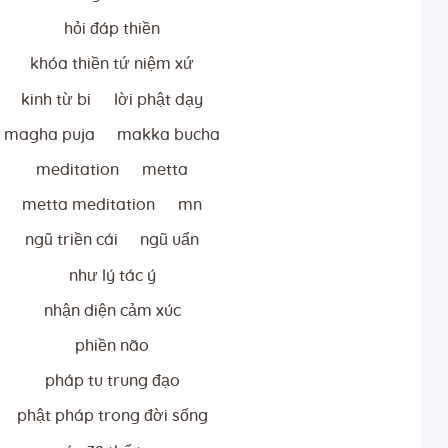
hỏi đáp thiền
khóa thiền tứ niệm xứ
kinh từ bi
lời phật dạy
magha puja
makka bucha
meditation
metta
metta meditation
mn
ngũ triền cái
ngũ uẩn
như lý tác ý
nhận diện cảm xúc
phiền não
pháp tu trung đạo
phật pháp trong đời sống