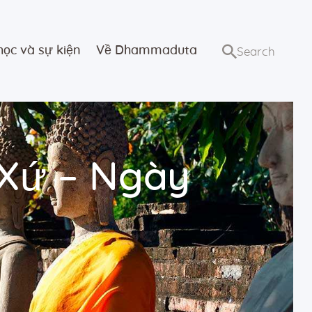
học và sự kiện
Về Dhammaduta
 Xứ – Ngày