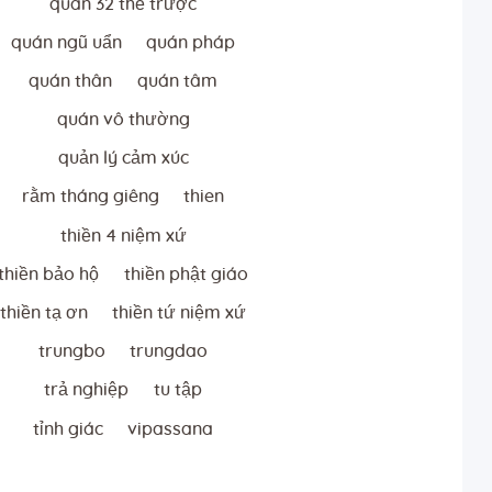
quán 32 thể trược
quán ngũ uẩn
quán pháp
quán thân
quán tâm
quán vô thường
quản lý cảm xúc
rằm tháng giêng
thien
thiền 4 niệm xứ
thiền bảo hộ
thiền phật giáo
thiền tạ ơn
thiền tứ niệm xứ
trungbo
trungdao
trả nghiệp
tu tập
tỉnh giác
vipassana