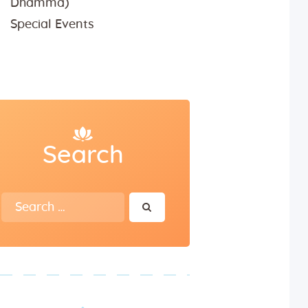
Dhamma)
Special Events
Search
Search
for: