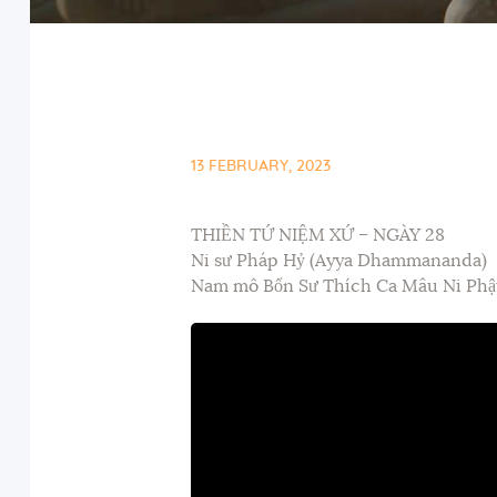
13 FEBRUARY, 2023
THIỀN TỨ NIỆM XỨ – NGÀY 28
Ni sư Pháp Hỷ (Ayya Dhammananda)
Nam mô Bổn Sư Thích Ca Mâu Ni Phậ