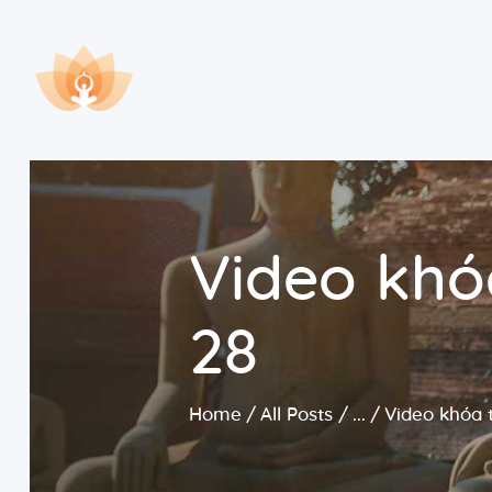
Video khó
28
Home
All Posts
...
Video khóa 