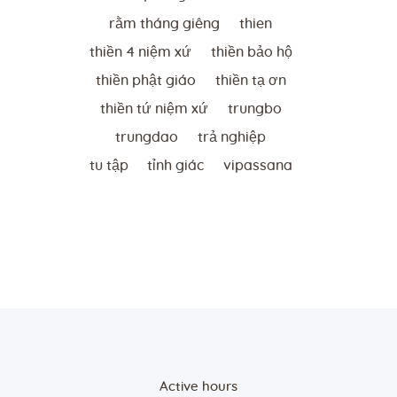
rằm tháng giêng
thien
thiền 4 niệm xứ
thiền bảo hộ
thiền phật giáo
thiền tạ ơn
thiền tứ niệm xứ
trungbo
trungdao
trả nghiệp
tu tập
tỉnh giác
vipassana
Active hours