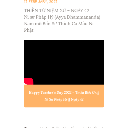
13 FEBRUARY, 2023
THIỀN TỨ NIỆM XỨ – NGÀY 42
Ni sư Pháp Hỷ (Ayya Dhammananda)
Nam mô Bổn Sư Thích Ca Mâu Ni
Phật!
Happy Teacher’s Day 2022 – Thiền Biết Ơn ||
Ni Sư Pháp Hỷ || Ngày 42