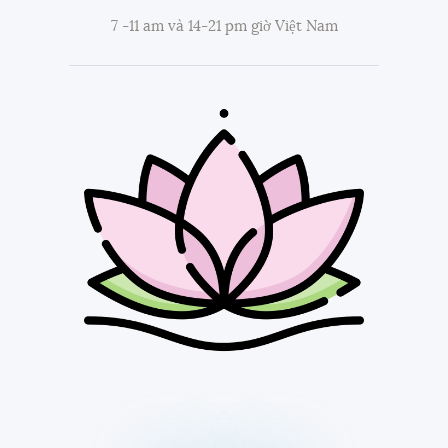
7 -11 am và 14-21 pm giờ Việt Nam