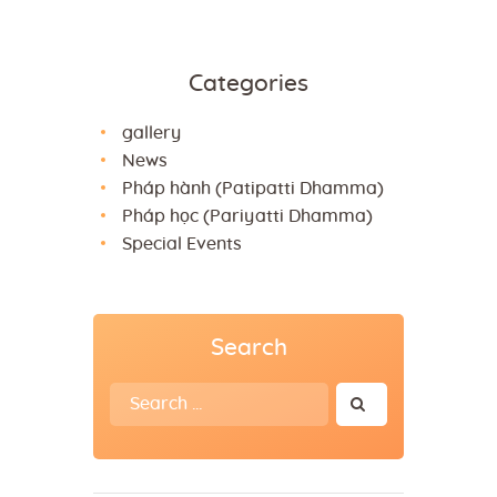
Categories
gallery
News
Pháp hành (Patipatti Dhamma)
Pháp học (Pariyatti Dhamma)
Special Events
Search
Search
for: