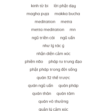
kinh từ bi
lời phật dạy
magha puja
makka bucha
meditation
metta
metta meditation
mn
ngũ triền cái
ngũ uẩn
như lý tác ý
nhận diện cảm xúc
phiền não
pháp tu trung đạo
phật pháp trong đời sống
quán 32 thể trược
quán ngũ uẩn
quán pháp
quán thân
quán tâm
quán vô thường
quản lý cảm xúc