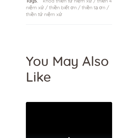
Tags:
khóa thiền tứ niệm xứ
/
thiền 4
niệm xứ
/
thiền biết ơn
/
thiền tạ ơn
/
thiền tứ niệm xứ
You May Also
Like