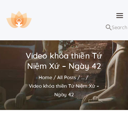
Dhammaduta
Nơi tập hợp thông điệp của Pháp Phật
Trang chủ
Bài giảng
Video khóa thiền Tứ
Lớp học và sự kiện
Niệm Xứ – Ngày 42
Về Dhammaduta
Home
All Posts
...
Video khóa thiền Tứ Niệm Xứ –
Ngày 42