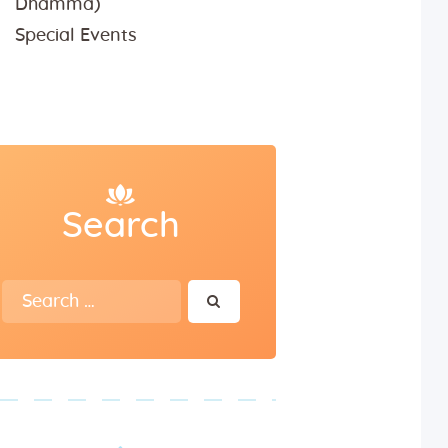
Dhamma)
Special Events
Search
Search
for: