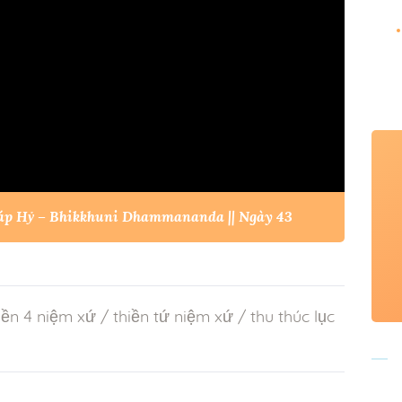
háp Hỷ – Bhikkhuni Dhammananda || Ngày 43
iền 4 niệm xứ
/
thiền tứ niệm xứ
/
thu thúc lục