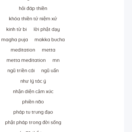
hỏi đáp thiền
khóa thiền tứ niệm xứ
kinh từ bi
lời phật dạy
magha puja
makka bucha
meditation
metta
metta meditation
mn
ngũ triền cái
ngũ uẩn
như lý tác ý
nhận diện cảm xúc
phiền não
pháp tu trung đạo
phật pháp trong đời sống