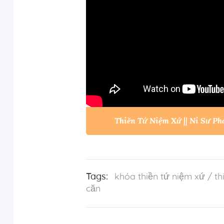
Thiền Tứ Niệm Xứ || Ni Sư P
Tags:
khóa thiền tứ niệm xứ
/
th
căn