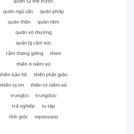
quán 32 thể trược
quán ngũ uẩn
quán pháp
quán thân
quán tâm
quán vô thường
quản lý cảm xúc
rằm tháng giêng
thien
thiền 4 niệm xứ
thiền bảo hộ
thiền phật giáo
thiền tạ ơn
thiền tứ niệm xứ
trungbo
trungdao
trả nghiệp
tu tập
tỉnh giác
vipassana