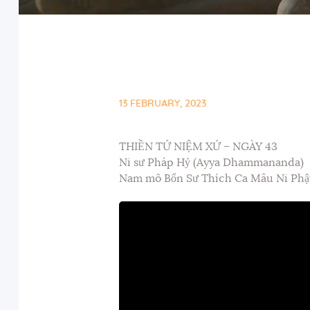
13 FEBRUARY, 2023
THIỀN TỨ NIỆM XỨ – NGÀY 43
Ni sư Pháp Hỷ (Ayya Dhammananda)
Nam mô Bổn Sư Thích Ca Mâu Ni Phậ