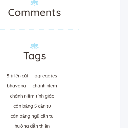
Comments
Tags
5 triền cái
agregates
bhavana
chánh niệm
chánh niệm tỉnh giác
cân bằng 5 căn tu
cân bằng ngũ căn tu
hướng dẫn thiền