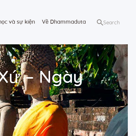
học và sự kiện
Về Dhammaduta
 Xứ – Ngày