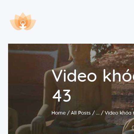
Video khó
43
Home
All Posts
...
Video khóa 