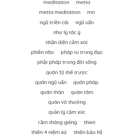
meditation
metta
metta meditation
mn
ngũ triền cái
ngũ uẩn
như lý tác ý
nhận diện cảm xúc
phiền não
pháp tu trung đạo
phật pháp trong đời sống
quán 32 thể trược
quán ngũ uẩn
quán pháp
quán thân
quán tâm
quán vô thường
quản lý cảm xúc
rằm tháng giêng
thien
thiền 4 niệm xứ
thiền bảo hộ