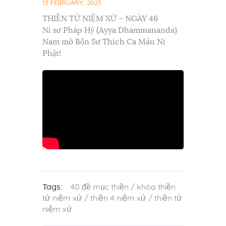
13 FEBRUARY, 2023
THIỀN TỨ NIỆM XỨ – NGÀY 46
Ni sư Pháp Hỷ (Ayya Dhammananda)
Nam mô Bổn Sư Thích Ca Mâu Ni
Phật!
Tags:
40 đề mục thiền
/
khóa thiền
tứ niệm xứ
/
thiền 4 niệm xứ
/
thiền tứ
niệm xứ