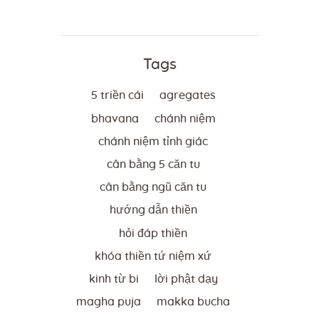
Tags
5 triền cái
agregates
bhavana
chánh niệm
chánh niệm tỉnh giác
cân bằng 5 căn tu
cân bằng ngũ căn tu
hướng dẫn thiền
hỏi đáp thiền
khóa thiền tứ niệm xứ
kinh từ bi
lời phật dạy
magha puja
makka bucha