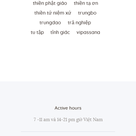
thiền phật giáo
thiền tạ ơn
thiền tứ niệm xứ
trungbo
trungdao
trả nghiệp
tu tập
tỉnh giác
vipassana
Active hours
7 -11 am và 14-21 pm giờ Việt Nam