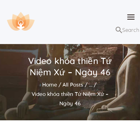
Dhammaduta
Nơi tập hợp thông điệp của Pháp Phật
Trang chủ
Bài giảng
Video khóa thiền Tứ
Lớp học và sự kiện
Niệm Xứ – Ngày 46
Về Dhammaduta
Home
All Posts
...
Video khóa thiền Tứ Niệm Xứ –
Ngày 46