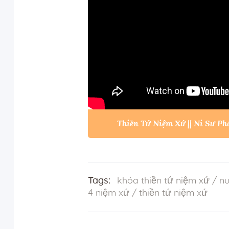
Thiền Tứ Niệm Xứ || Ni Sư P
Tags:
khóa thiền tứ niệm xứ
/
nu
4 niệm xứ
/
thiền tứ niệm xứ