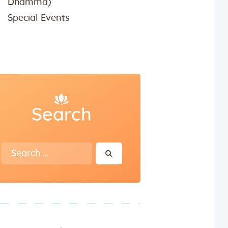
Dhamma)
Special Events
Search
Search
for: