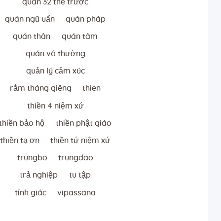
quán 32 thể trược
quán ngũ uẩn
quán pháp
quán thân
quán tâm
quán vô thường
quản lý cảm xúc
rằm tháng giêng
thien
thiền 4 niệm xứ
thiền bảo hộ
thiền phật giáo
thiền tạ ơn
thiền tứ niệm xứ
trungbo
trungdao
trả nghiệp
tu tập
tỉnh giác
vipassana