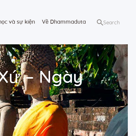
học và sự kiện
Về Dhammaduta
 Xứ – Ngày