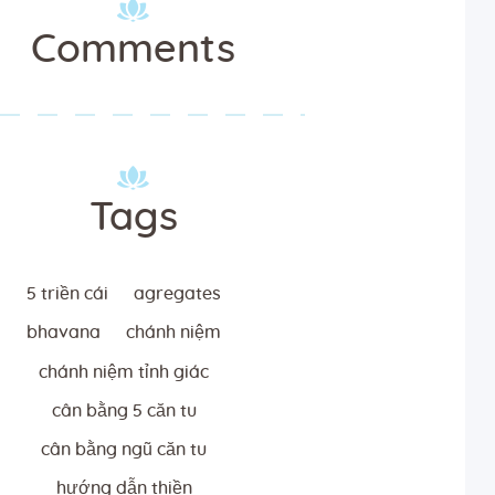
Comments
Tags
5 triền cái
agregates
bhavana
chánh niệm
chánh niệm tỉnh giác
cân bằng 5 căn tu
cân bằng ngũ căn tu
hướng dẫn thiền