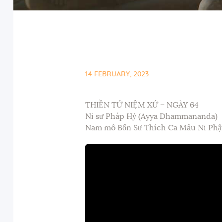
14 FEBRUARY, 2023
THIỀN TỨ NIỆM XỨ – NGÀY 64
Ni sư Pháp Hỷ (Ayya Dhammananda)
Nam mô Bổn Sư Thích Ca Mâu Ni Phậ