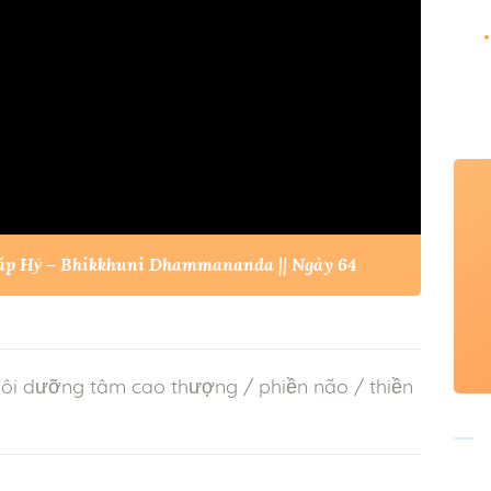
háp Hỷ – Bhikkhuni Dhammananda || Ngày 64
ôi dưỡng tâm cao thượng
/
phiền não
/
thiền