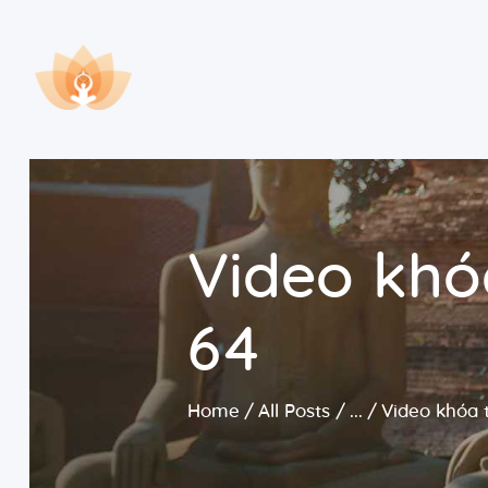
Video khó
64
Home
All Posts
...
Video khóa 