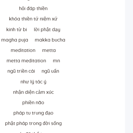
hỏi đáp thiền
khóa thiền tứ niệm xứ
kinh từ bi
lời phật dạy
magha puja
makka bucha
meditation
metta
metta meditation
mn
ngũ triền cái
ngũ uẩn
như lý tác ý
nhận diện cảm xúc
phiền não
pháp tu trung đạo
phật pháp trong đời sống