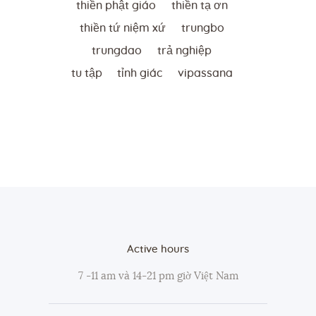
thiền phật giáo
thiền tạ ơn
thiền tứ niệm xứ
trungbo
trungdao
trả nghiệp
tu tập
tỉnh giác
vipassana
Active hours
7 -11 am và 14-21 pm giờ Việt Nam