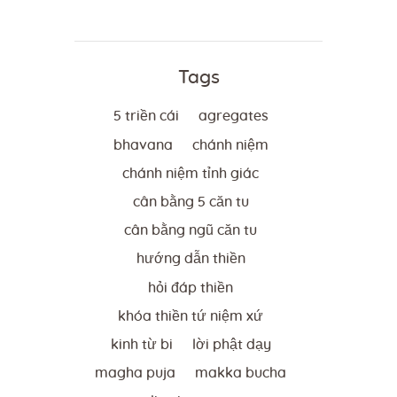
Tags
5 triền cái
agregates
bhavana
chánh niệm
chánh niệm tỉnh giác
cân bằng 5 căn tu
cân bằng ngũ căn tu
hướng dẫn thiền
hỏi đáp thiền
khóa thiền tứ niệm xứ
kinh từ bi
lời phật dạy
magha puja
makka bucha