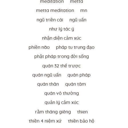
meditation
metta
metta meditation
mn
ngũ triền cái
ngũ uẩn
như lý tác ý
nhận diện cảm xúc
phiền não
pháp tu trung đạo
phật pháp trong đời sống
quán 32 thể trược
quán ngũ uẩn
quán pháp
quán thân
quán tâm
quán vô thường
quản lý cảm xúc
rằm tháng giêng
thien
thiền 4 niệm xứ
thiền bảo hộ