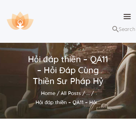
Dhammaduta
Nơi tập hợp thông điệp của Pháp Phật
Trang chủ
Bài giảng
Hỏi đáp thiền – QA11
Lớp học và sự kiện
– Hỏi Đáp Cùng
Về Dhammaduta
Thiền Sư Pháp Hỷ
Home
All Posts
...
Hỏi đáp thiền – QA11 – Hỏi...