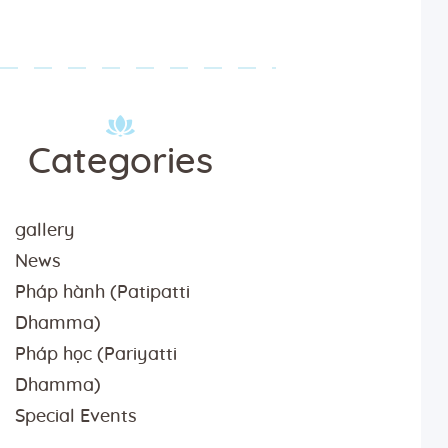
Categories
gallery
News
Pháp hành (Patipatti
Dhamma)
Pháp học (Pariyatti
Dhamma)
Special Events