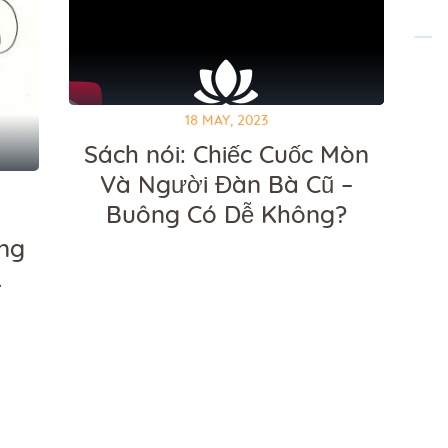
18 MAY, 2023
Sách nói: Chiếc Cuốc Mòn
Và Người Đàn Bà Cũ –
Buông Có Dễ Không?
ong
&