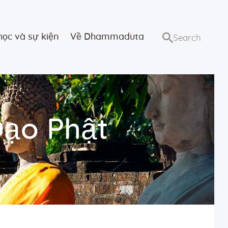
học và sự kiện
Về Dhammaduta
Đạo Phật