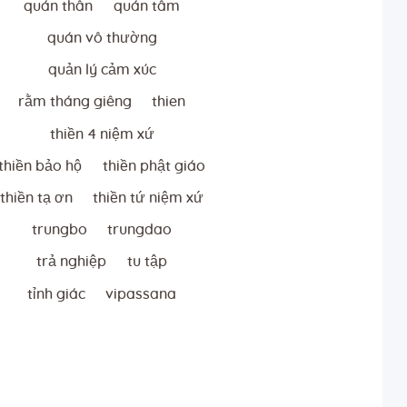
quán thân
quán tâm
quán vô thường
quản lý cảm xúc
rằm tháng giêng
thien
thiền 4 niệm xứ
thiền bảo hộ
thiền phật giáo
thiền tạ ơn
thiền tứ niệm xứ
trungbo
trungdao
trả nghiệp
tu tập
tỉnh giác
vipassana