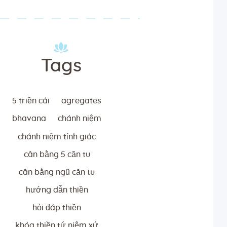
Tags
5 triền cái
agregates
bhavana
chánh niệm
chánh niệm tỉnh giác
cân bằng 5 căn tu
cân bằng ngũ căn tu
hướng dẫn thiền
hỏi đáp thiền
khóa thiền tứ niệm xứ