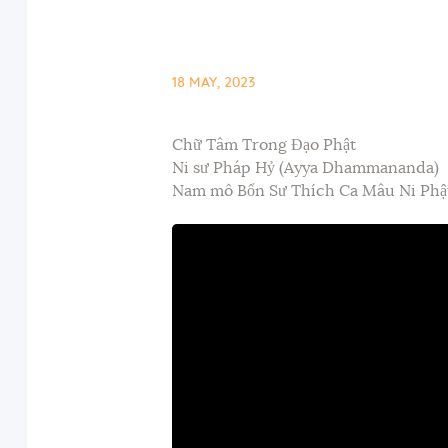
18 MAY, 2023
Chữ Tâm Trong Đạo Phật
Ni sư Pháp Hỷ (Ayya Dhammananda)
Nam mô Bổn Sư Thích Ca Mâu Ni Phậ