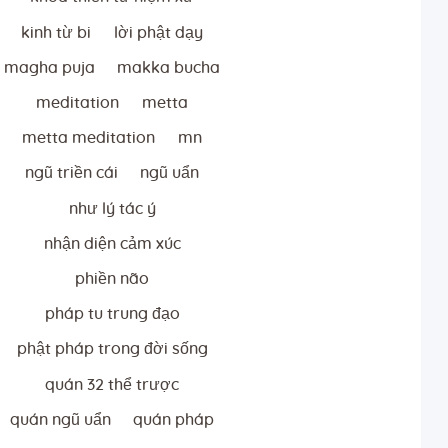
kinh từ bi
lời phật dạy
magha puja
makka bucha
meditation
metta
metta meditation
mn
ngũ triền cái
ngũ uẩn
như lý tác ý
nhận diện cảm xúc
phiền não
pháp tu trung đạo
phật pháp trong đời sống
quán 32 thể trược
quán ngũ uẩn
quán pháp