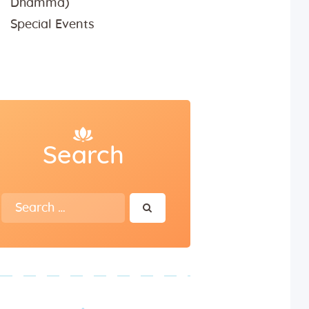
Dhamma)
Special Events
Search
Search
for: