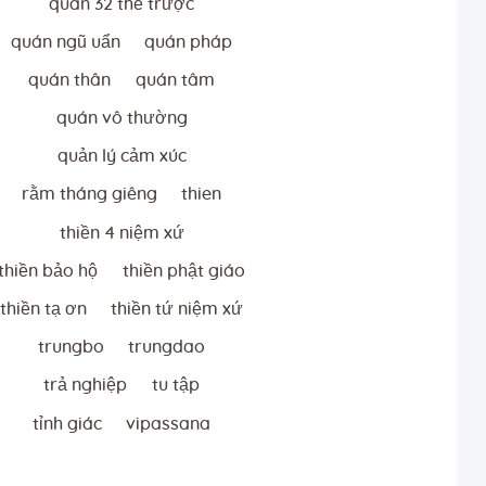
quán 32 thể trược
quán ngũ uẩn
quán pháp
quán thân
quán tâm
quán vô thường
quản lý cảm xúc
rằm tháng giêng
thien
thiền 4 niệm xứ
thiền bảo hộ
thiền phật giáo
thiền tạ ơn
thiền tứ niệm xứ
trungbo
trungdao
trả nghiệp
tu tập
tỉnh giác
vipassana