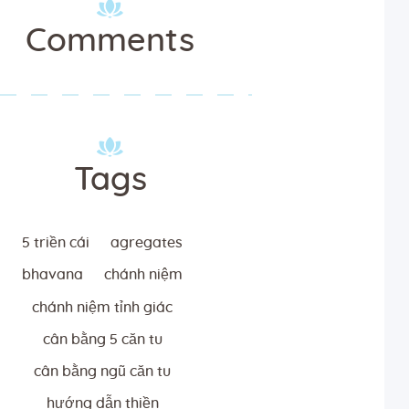
Comments
Tags
5 triền cái
agregates
bhavana
chánh niệm
chánh niệm tỉnh giác
cân bằng 5 căn tu
cân bằng ngũ căn tu
hướng dẫn thiền