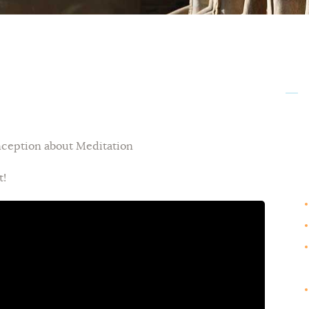
ception about Meditation
t!