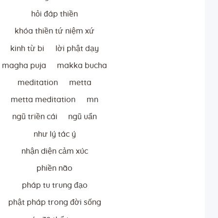
hỏi đáp thiền
khóa thiền tứ niệm xứ
kinh từ bi
lời phật dạy
magha puja
makka bucha
meditation
metta
metta meditation
mn
ngũ triền cái
ngũ uẩn
như lý tác ý
nhận diện cảm xúc
phiền não
pháp tu trung đạo
phật pháp trong đời sống