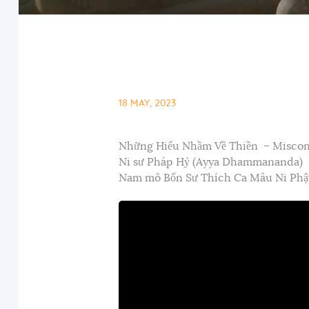
18 MAY, 2023
Những Hiểu Nhầm Về Thiền – Miscon
Ni sư Pháp Hỷ (Ayya Dhammananda)
Nam mô Bổn Sư Thích Ca Mâu Ni Phậ