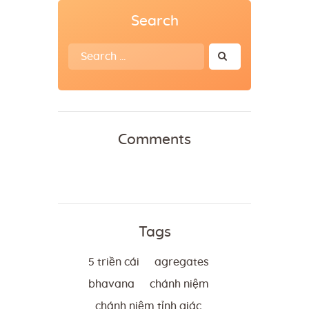
Search
Search
for:
Comments
Tags
5 triền cái
agregates
bhavana
chánh niệm
chánh niệm tỉnh giác