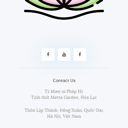
Contact Us
Tỳ kheo ni Pháp Hỷ
Tịnh thất Metta Garden, Hòa Lạc
Thôn Lập Thành, Đông Xuân, Quốc Oai,
Hà Nội, Việt Nam