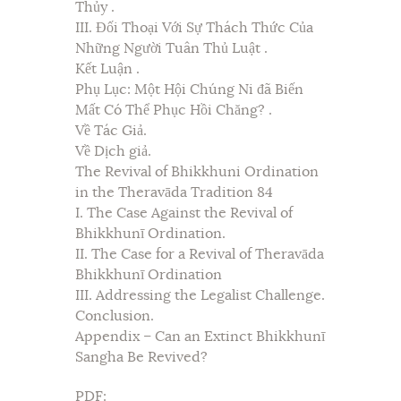
Thủy .
III. Đối Thoại Với Sự Thách Thức Của
Những Người Tuân Thủ Luật .
Kết Luận .
Phụ Lục: Một Hội Chúng Ni đã Biến
Mất Có Thể Phục Hồi Chăng? .
Về Tác Giả.
Về Dịch giả.
The Revival of Bhikkhuni Ordination
in the Theravāda Tradition 84
I. The Case Against the Revival of
Bhikkhunī Ordination.
II. The Case for a Revival of Theravāda
Bhikkhunī Ordination
III. Addressing the Legalist Challenge.
Conclusion.
Appendix – Can an Extinct Bhikkhunī
Sangha Be Revived?
PDF: