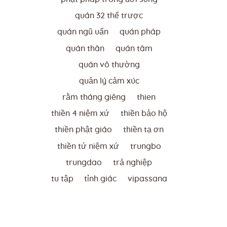
quán 32 thể trược
quán ngũ uẩn
quán pháp
quán thân
quán tâm
quán vô thường
quản lý cảm xúc
rằm tháng giêng
thien
thiền 4 niệm xứ
thiền bảo hộ
thiền phật giáo
thiền tạ ơn
thiền tứ niệm xứ
trungbo
trungdao
trả nghiệp
tu tập
tỉnh giác
vipassana