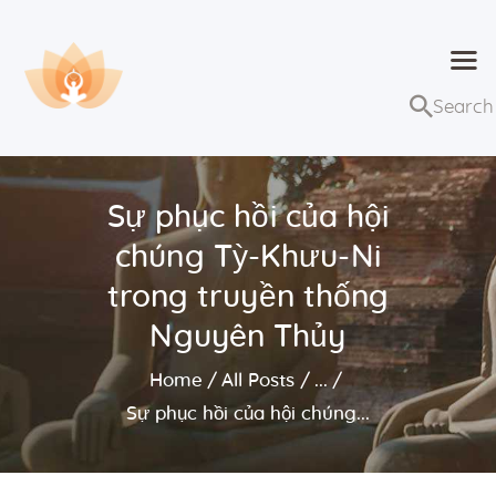
Dhammaduta
Nơi tập hợp thông điệp của Pháp Phật
Trang chủ
Bài giảng
Sự phục hồi của hội
Lớp học và sự kiện
chúng Tỳ-Khưu-Ni
Về Dhammaduta
trong truyền thống
Nguyên Thủy
Home
All Posts
...
Sự phục hồi của hội chúng...