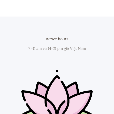
Active hours
7 -11 am và 14-21 pm giờ Việt Nam