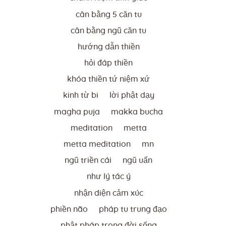
cân bằng 5 căn tu
cân bằng ngũ căn tu
hướng dẫn thiền
hỏi đáp thiền
khóa thiền tứ niệm xứ
kinh từ bi
lời phật dạy
magha puja
makka bucha
meditation
metta
metta meditation
mn
ngũ triền cái
ngũ uẩn
như lý tác ý
nhận diện cảm xúc
phiền não
pháp tu trung đạo
phật pháp trong đời sống