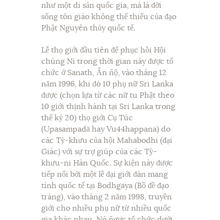
như một di sản quốc gia, mà là đời
sống tôn giáo không thể thiếu của đạo
Phật Nguyên thủy quốc tế.
Lễ thọ giới đầu tiên để phục hồi Hội
chúng Ni trong thời gian này được tổ
chức ở Sanath, Ấn ñộ, vào tháng 12
năm 1996, khi đó 10 phụ nữ Sri Lanka
được (chọn lựa từ các nữ tu Phật theo
10 giới thịnh hành tại Sri Lanka trong
thế kỷ 20) thọ giới Cụ Túc
(Upasampadā hay Vu44happana) do
các Tỳ-khưu của hội Mahabodhi (đại
Giác) với sự trợ giúp của các Tỳ-
khưu-ni Hàn Quốc. Sự kiện này được
tiếp nối bởi một lễ đại giới đàn mang
tính quốc tế tại Bodhgaya (Bồ đề đạo
tràng), vào tháng 2 năm 1998, truyền
giới cho nhiều phụ nữ từ nhiều quốc
gia khác nhau. Nó ñược tổ chức dưới