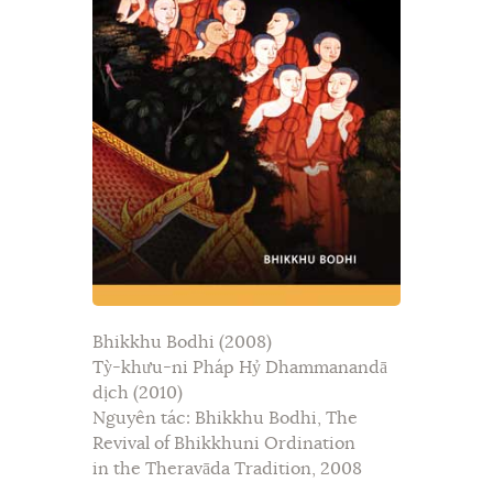
Bhikkhu Bodhi (2008)
Tỳ-khưu-ni Pháp Hỷ Dhammanandā
dịch (2010)
Nguyên tác: Bhikkhu Bodhi, The
Revival of Bhikkhuni Ordination
in the Theravāda Tradition, 2008