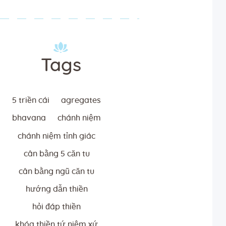
Tags
5 triền cái
agregates
bhavana
chánh niệm
chánh niệm tỉnh giác
cân bằng 5 căn tu
cân bằng ngũ căn tu
hướng dẫn thiền
hỏi đáp thiền
khóa thiền tứ niệm xứ