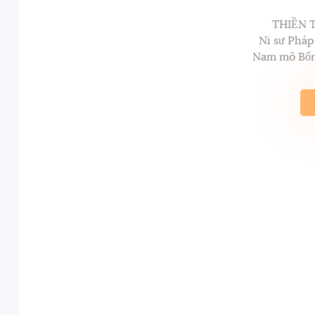
THIỀN 
Ni sư Phá
Nam mô Bổn