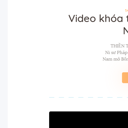
1
Video khóa 
THIỀN 
Ni sư Phá
Nam mô Bổn