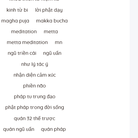
kinh từ bi
lời phật dạy
magha puja
makka bucha
meditation
metta
metta meditation
mn
ngũ triền cái
ngũ uẩn
như lý tác ý
nhận diện cảm xúc
phiền não
pháp tu trung đạo
phật pháp trong đời sống
quán 32 thể trược
quán ngũ uẩn
quán pháp