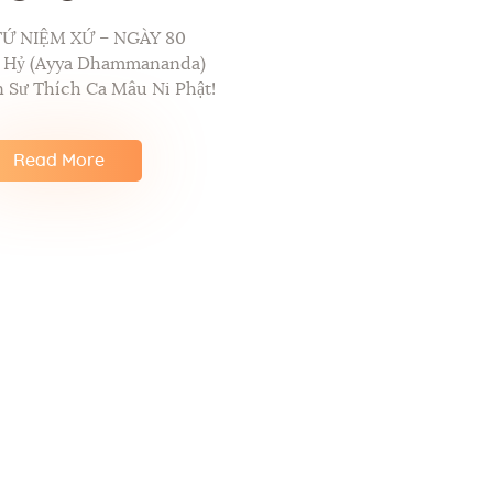
TỨ NIỆM XỨ – NGÀY 80
p Hỷ (Ayya Dhammananda)
 Sư Thích Ca Mâu Ni Phật!
Read More