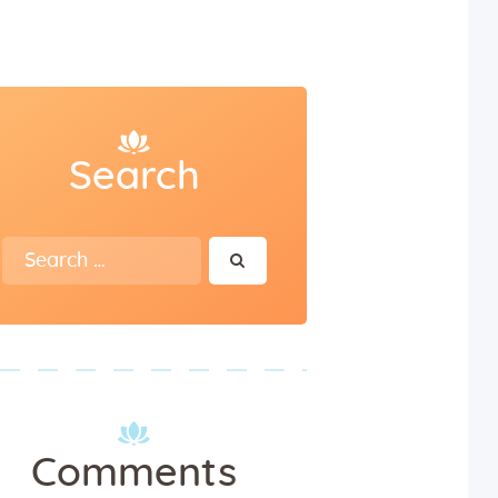
Search
Search
for:
Comments