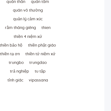
quán thân
quán tâm
quán vô thường
quản lý cảm xúc
rằm tháng giêng
thien
thiền 4 niệm xứ
thiền bảo hộ
thiền phật giáo
thiền tạ ơn
thiền tứ niệm xứ
trungbo
trungdao
trả nghiệp
tu tập
tỉnh giác
vipassana