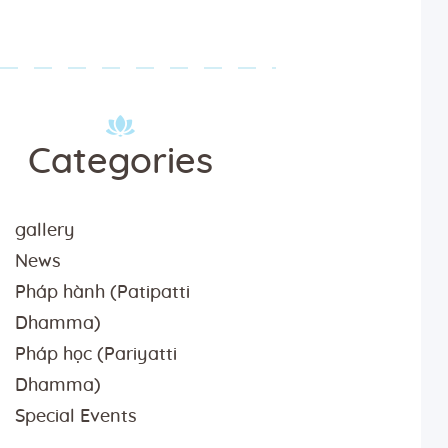
Categories
gallery
News
Pháp hành (Patipatti
Dhamma)
Pháp học (Pariyatti
Dhamma)
Special Events