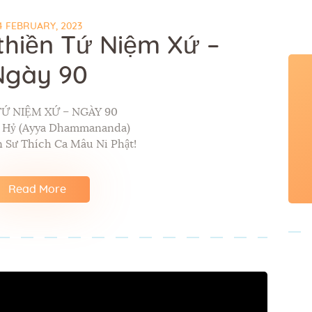
4 FEBRUARY, 2023
thiền Tứ Niệm Xứ –
Ngày 90
TỨ NIỆM XỨ – NGÀY 90
p Hỷ (Ayya Dhammananda)
 Sư Thích Ca Mâu Ni Phật!
Read More