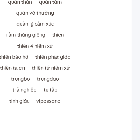
quán thân
quán tâm
quán vô thường
quản lý cảm xúc
rằm tháng giêng
thien
thiền 4 niệm xứ
thiền bảo hộ
thiền phật giáo
thiền tạ ơn
thiền tứ niệm xứ
trungbo
trungdao
trả nghiệp
tu tập
tỉnh giác
vipassana