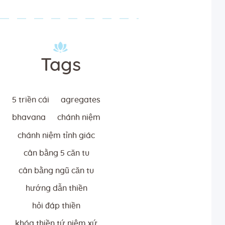
Tags
5 triền cái
agregates
bhavana
chánh niệm
chánh niệm tỉnh giác
cân bằng 5 căn tu
cân bằng ngũ căn tu
hướng dẫn thiền
hỏi đáp thiền
khóa thiền tứ niệm xứ