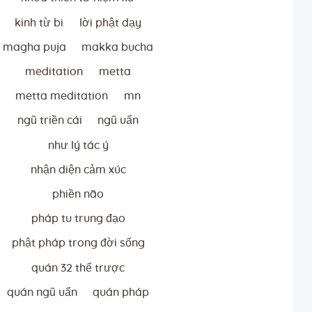
kinh từ bi
lời phật dạy
magha puja
makka bucha
meditation
metta
metta meditation
mn
ngũ triền cái
ngũ uẩn
như lý tác ý
nhận diện cảm xúc
phiền não
pháp tu trung đạo
phật pháp trong đời sống
quán 32 thể trược
quán ngũ uẩn
quán pháp