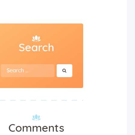
Search
Search
for:
Comments