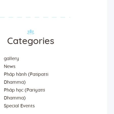
Categories
gallery
News
Pháp hành (Patipatti
Dhamma)
Pháp học (Pariyatti
Dhamma)
Special Events