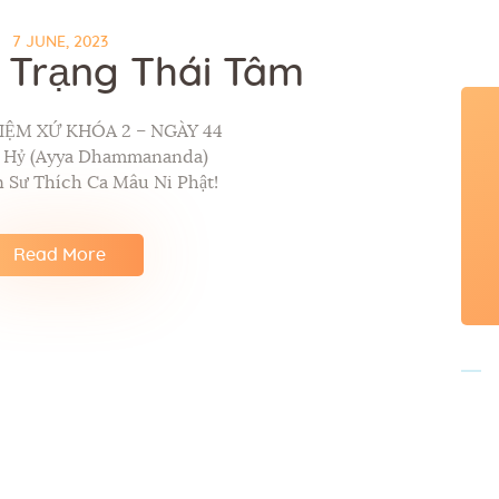
7 JUNE, 2023
 Trạng Thái Tâm
IỆM XỨ KHÓA 2 – NGÀY 44
p Hỷ (Ayya Dhammananda)
 Sư Thích Ca Mâu Ni Phật!
Read More