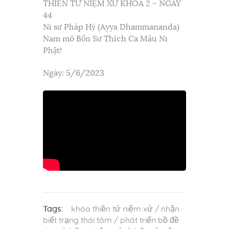
THIỀN TỨ NIỆM XỨ KHÓA 2 – NGÀY
44
Ni sư Pháp Hỷ (Ayya Dhammananda)
Nam mô Bổn Sư Thích Ca Mâu Ni
Phật!
Ngày: 5/6/2023
Tags:
khóa thiền tứ niệm xứ
/
nhận
biết trạng thái tâm
/
phát triển bồ đề