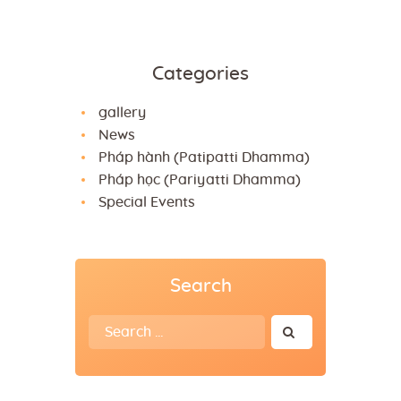
Categories
gallery
News
Pháp hành (Patipatti Dhamma)
Pháp học (Pariyatti Dhamma)
Special Events
Search
Search
for: