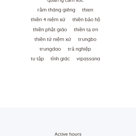
quản lý cảm xúc
rằm tháng giêng
thien
thiền 4 niệm xứ
thiền bảo hộ
thiền phật giáo
thiền tạ ơn
thiền tứ niệm xứ
trungbo
trungdao
trả nghiệp
tu tập
tỉnh giác
vipassana
Active hours