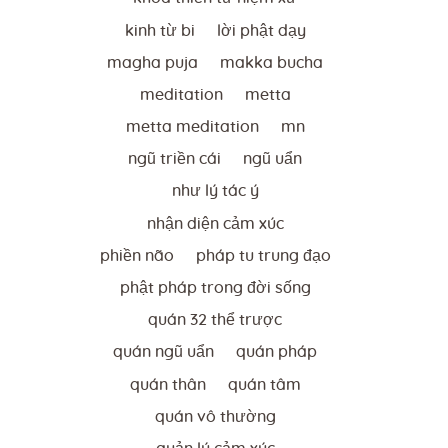
kinh từ bi
lời phật dạy
magha puja
makka bucha
meditation
metta
metta meditation
mn
ngũ triền cái
ngũ uẩn
như lý tác ý
nhận diện cảm xúc
phiền não
pháp tu trung đạo
phật pháp trong đời sống
quán 32 thể trược
quán ngũ uẩn
quán pháp
quán thân
quán tâm
quán vô thường