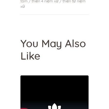
tâm
/
thiền 4 niệm xứ
/
thiền tứ niệm
xứ
You May Also
Like