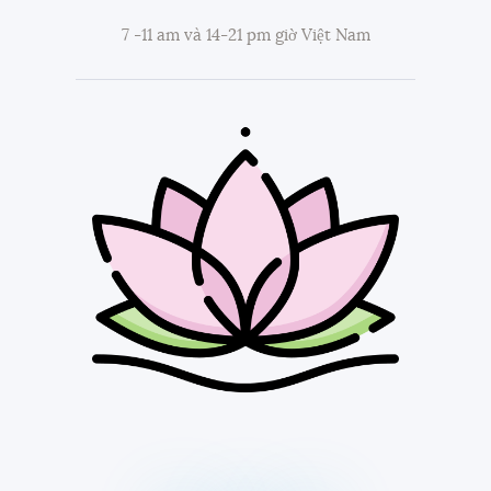
7 -11 am và 14-21 pm giờ Việt Nam