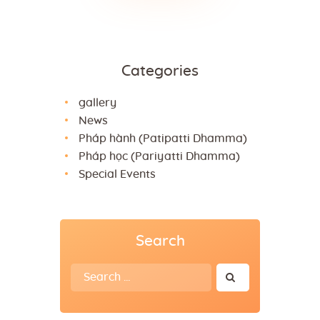
Categories
gallery
News
Pháp hành (Patipatti Dhamma)
Pháp học (Pariyatti Dhamma)
Special Events
Search
Search
for: