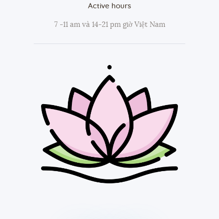
Active hours
7 -11 am và 14-21 pm giờ Việt Nam