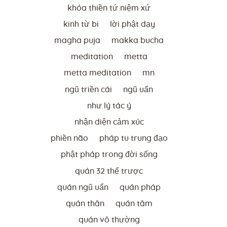
khóa thiền tứ niệm xứ
kinh từ bi
lời phật dạy
magha puja
makka bucha
meditation
metta
metta meditation
mn
ngũ triền cái
ngũ uẩn
như lý tác ý
nhận diện cảm xúc
phiền não
pháp tu trung đạo
phật pháp trong đời sống
quán 32 thể trược
quán ngũ uẩn
quán pháp
quán thân
quán tâm
quán vô thường