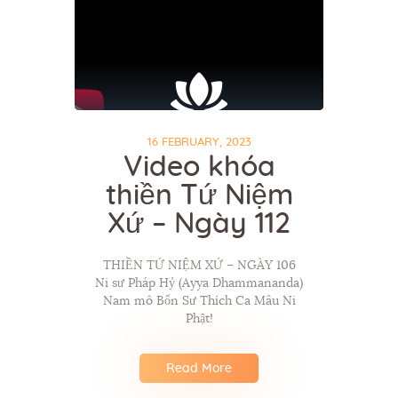
16 FEBRUARY, 2023
Video khóa
thiền Tứ Niệm
Xứ – Ngày 112
THIỀN TỨ NIỆM XỨ – NGÀY 106
Ni sư Pháp Hỷ (Ayya Dhammananda)
Nam mô Bổn Sư Thích Ca Mâu Ni
Phật!
Read More