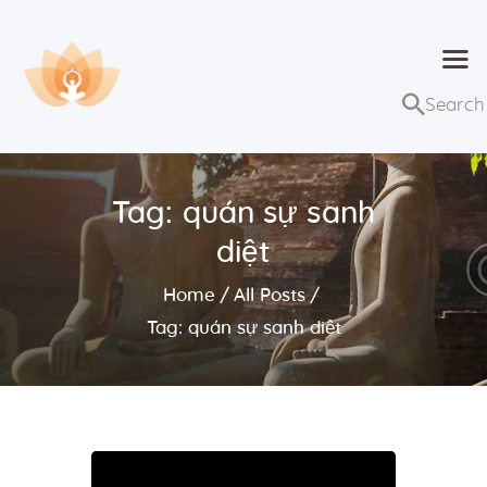
Dhammaduta
Nơi tập hợp thông điệp của Pháp Phật
Trang chủ
Bài giảng
Tag: quán sự sanh
Lớp học và sự kiện
diệt
Về Dhammaduta
Home
All Posts
Tag: quán sự sanh diệt