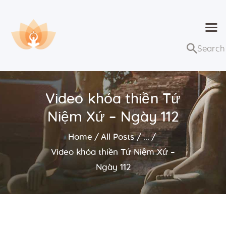
Dhammaduta
Nơi tập hợp thông điệp của Pháp Phật
Trang chủ
Bài giảng
Video khóa thiền Tứ
Lớp học và sự kiện
Niệm Xứ – Ngày 112
Về Dhammaduta
Home
All Posts
...
Video khóa thiền Tứ Niệm Xứ –
Ngày 112