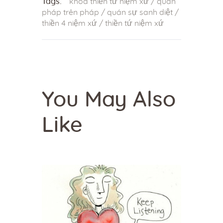
Tags:
khóa thiền tứ niệm xứ
/
quán
pháp trên pháp
/
quán sự sanh diệt
/
thiền 4 niệm xứ
/
thiền tứ niệm xứ
You May Also
Like