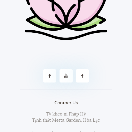
Contact Us
Tỳ kheo ni Pháp Hỷ
Tịnh thất Metta Garden, Hòa Lạc