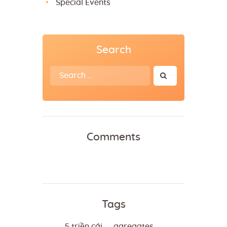
Special Events
Search
Search
for:
Comments
Tags
5 triền cái
agregates