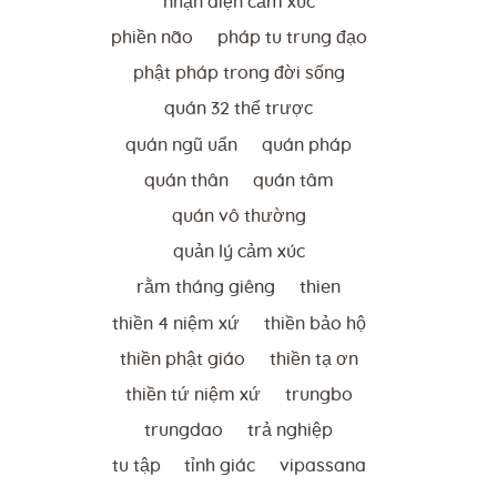
nhận diện cảm xúc
phiền não
pháp tu trung đạo
phật pháp trong đời sống
quán 32 thể trược
quán ngũ uẩn
quán pháp
quán thân
quán tâm
quán vô thường
quản lý cảm xúc
rằm tháng giêng
thien
thiền 4 niệm xứ
thiền bảo hộ
thiền phật giáo
thiền tạ ơn
thiền tứ niệm xứ
trungbo
trungdao
trả nghiệp
tu tập
tỉnh giác
vipassana