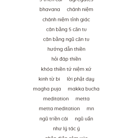
bhavana
chánh niệm
chánh niệm tỉnh giác
cân bằng 5 căn tu
cân bằng ngũ căn tu
hướng dẫn thiền
hỏi đáp thiền
khóa thiền tứ niệm xứ
kinh từ bi
lời phật dạy
magha puja
makka bucha
meditation
metta
metta meditation
mn
ngũ triền cái
ngũ uẩn
như lý tác ý