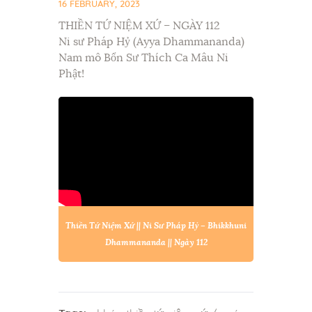
16 FEBRUARY, 2023
THIỀN TỨ NIỆM XỨ – NGÀY 112
Ni sư Pháp Hỷ (Ayya Dhammananda)
Nam mô Bổn Sư Thích Ca Mâu Ni
Phật!
Thiền Tứ Niệm Xứ || Ni Sư Pháp Hỷ – Bhikkhuni
Dhammananda || Ngày 112