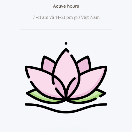
Active hours
7 -11 am và 14-21 pm giờ Việt Nam