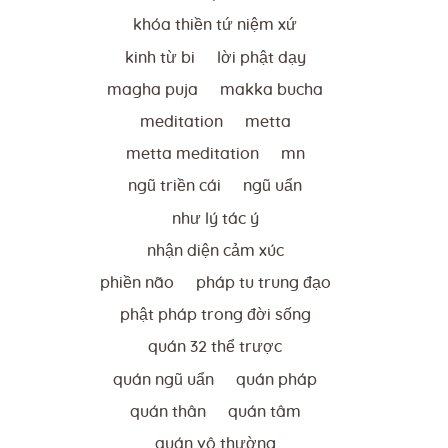
khóa thiền tứ niệm xứ
kinh từ bi
lời phật dạy
magha puja
makka bucha
meditation
metta
metta meditation
mn
ngũ triền cái
ngũ uẩn
như lý tác ý
nhận diện cảm xúc
phiền não
pháp tu trung đạo
phật pháp trong đời sống
quán 32 thể trược
quán ngũ uẩn
quán pháp
quán thân
quán tâm
quán vô thường