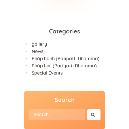
Categories
gallery
News
Pháp hành (Patipatti Dhamma)
Pháp học (Pariyatti Dhamma)
Special Events
Search
Search
for: