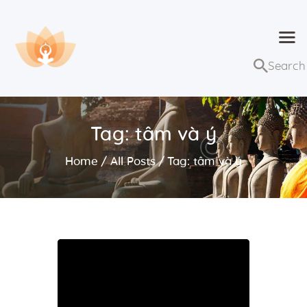
Dhammaduta
Nơi tập hợp thông điệp của Pháp Phật
Trang chủ
Bài giảng
Tag: tâm và ý
Lớp học và sự kiện
Home
All Posts
Tag: tâm và ý
Về Dhammaduta