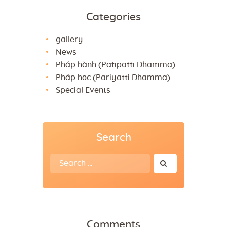
Categories
gallery
News
Pháp hành (Patipatti Dhamma)
Pháp học (Pariyatti Dhamma)
Special Events
Search
Search
for:
Comments