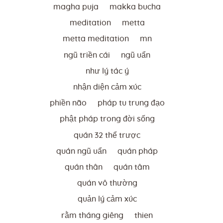
magha puja
makka bucha
meditation
metta
metta meditation
mn
ngũ triền cái
ngũ uẩn
như lý tác ý
nhận diện cảm xúc
phiền não
pháp tu trung đạo
phật pháp trong đời sống
quán 32 thể trược
quán ngũ uẩn
quán pháp
quán thân
quán tâm
quán vô thường
quản lý cảm xúc
rằm tháng giêng
thien