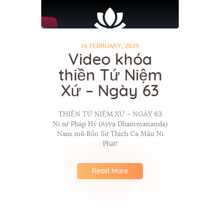
14 FEBRUARY, 2023
Video khóa
thiền Tứ Niệm
Xứ – Ngày 63
THIỀN TỨ NIỆM XỨ – NGÀY 63
Ni sư Pháp Hỷ (Ayya Dhammananda)
Nam mô Bổn Sư Thích Ca Mâu Ni
Phật!
Read More