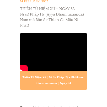
14 FEBRUARY, 2023
THIỀN TỨ NIỆM XỨ – NGÀY 63
Ni sư Pháp Hỷ (Ayya Dhammananda)
Nam mô Bổn Sư Thích Ca Mâu Ni
Phật!
Thiền Tứ Niệm Xứ || Ni Sư Pháp Hỷ – Bhikkhuni
Dhammananda || Ngày 63