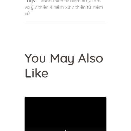
Tags:
khóa thiền tứ niệm xứ
/
tâm
và ý
/
thiền 4 niệm xứ
/
thiền tứ niệm
xứ
You May Also
Like