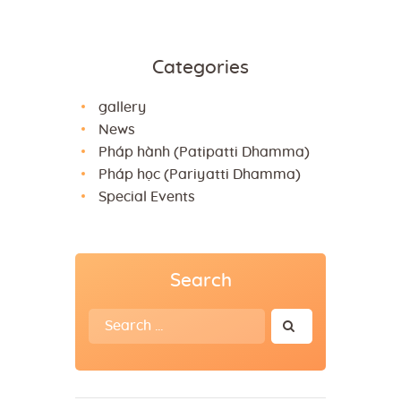
Categories
gallery
News
Pháp hành (Patipatti Dhamma)
Pháp học (Pariyatti Dhamma)
Special Events
Search
Search
for: