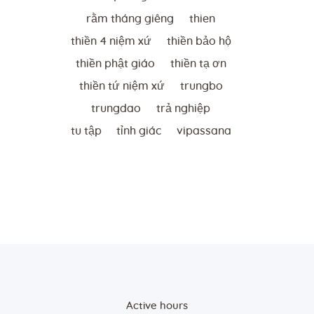
rằm tháng giêng
thien
thiền 4 niệm xứ
thiền bảo hộ
thiền phật giáo
thiền tạ ơn
thiền tứ niệm xứ
trungbo
trungdao
trả nghiệp
tu tập
tỉnh giác
vipassana
Active hours