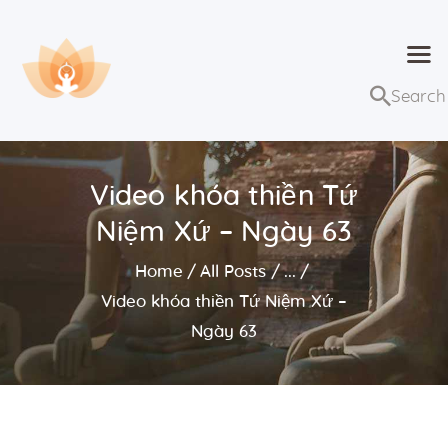
Dhammaduta
Nơi tập hợp thông điệp của Pháp Phật
Trang chủ
Bài giảng
Video khóa thiền Tứ
Lớp học và sự kiện
Niệm Xứ – Ngày 63
Về Dhammaduta
Home
All Posts
...
Video khóa thiền Tứ Niệm Xứ –
Ngày 63