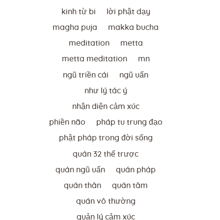
kinh từ bi
lời phật dạy
magha puja
makka bucha
meditation
metta
metta meditation
mn
ngũ triền cái
ngũ uẩn
như lý tác ý
nhận diện cảm xúc
phiền não
pháp tu trung đạo
phật pháp trong đời sống
quán 32 thể trược
quán ngũ uẩn
quán pháp
quán thân
quán tâm
quán vô thường
quản lý cảm xúc