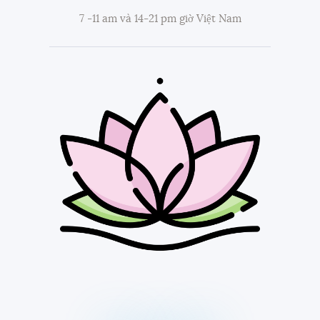
7 -11 am và 14-21 pm giờ Việt Nam