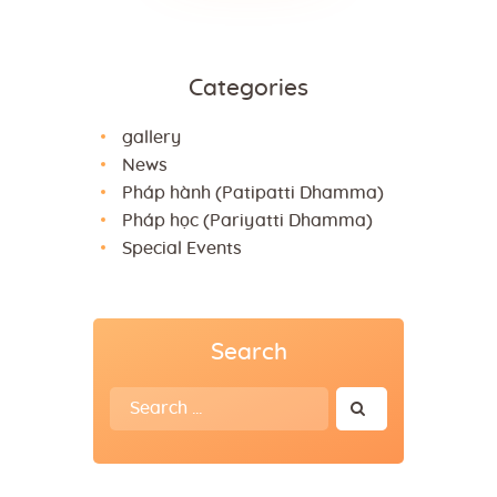
Categories
gallery
News
Pháp hành (Patipatti Dhamma)
Pháp học (Pariyatti Dhamma)
Special Events
Search
Search
for: