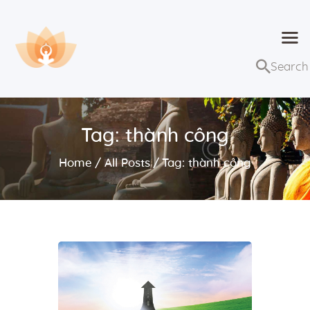
Dhammaduta
Nơi tập hợp thông điệp của Pháp Phật
Trang chủ
Bài giảng
Tag: thành công
Lớp học và sự kiện
Home
All Posts
Tag: thành công
Về Dhammaduta