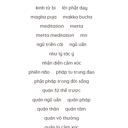
kinh từ bi
lời phật dạy
magha puja
makka bucha
meditation
metta
metta meditation
mn
ngũ triền cái
ngũ uẩn
như lý tác ý
nhận diện cảm xúc
phiền não
pháp tu trung đạo
phật pháp trong đời sống
quán 32 thể trược
quán ngũ uẩn
quán pháp
quán thân
quán tâm
quán vô thường
quản lý cảm xúc