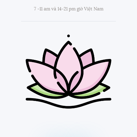
7 -11 am và 14-21 pm giờ Việt Nam