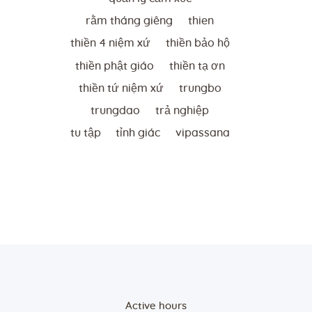
rằm tháng giêng
thien
thiền 4 niệm xứ
thiền bảo hộ
thiền phật giáo
thiền tạ ơn
thiền tứ niệm xứ
trungbo
trungdao
trả nghiệp
tu tập
tỉnh giác
vipassana
Active hours