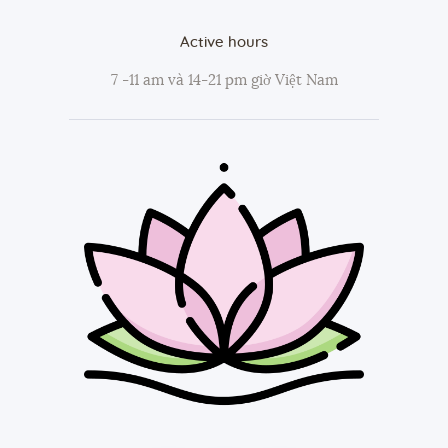
Active hours
7 -11 am và 14-21 pm giờ Việt Nam