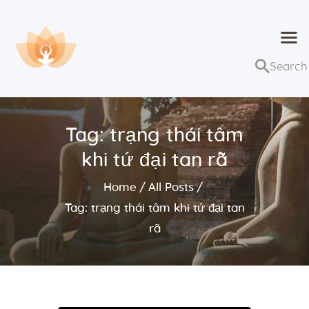
Dhammaduta
Nơi tập hợp thông điệp của Pháp Phật
Trang chủ
Bài giảng
Tag: trạng thái tâm
Lớp học và sự kiện
khi tứ đại tan rã
Về Dhammaduta
Home
All Posts
Tag: trạng thái tâm khi tứ đại tan
rã