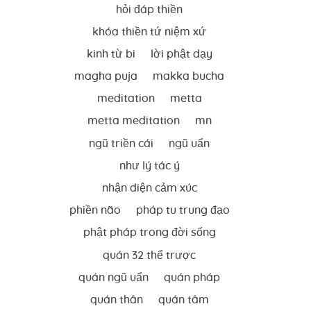
hỏi đáp thiền
khóa thiền tứ niệm xứ
kinh từ bi
lời phật dạy
magha puja
makka bucha
meditation
metta
metta meditation
mn
ngũ triền cái
ngũ uẩn
như lý tác ý
nhận diện cảm xúc
phiền não
pháp tu trung đạo
phật pháp trong đời sống
quán 32 thể trược
quán ngũ uẩn
quán pháp
quán thân
quán tâm