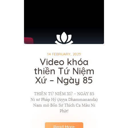
14 FEBRUARY, 2023
Video khóa
thiền Tứ Niệm
Xứ – Ngày 85
THIỀN TỨ NIỆM XỨ – NGÀY 85
Ni sư Pháp Hỷ (Ayya Dhammananda)
Nam mô Bổn Sư Thích Ca Mâu Ni
Phật!
Read More