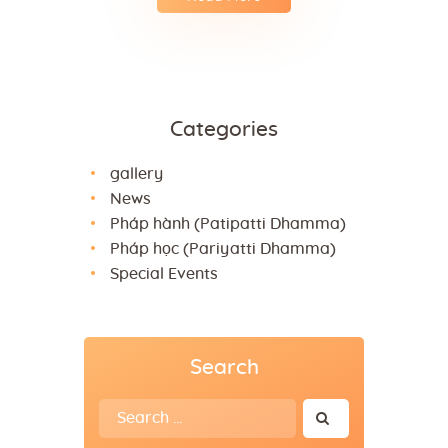
Categories
gallery
News
Pháp hành (Patipatti Dhamma)
Pháp học (Pariyatti Dhamma)
Special Events
Search
Search
for: