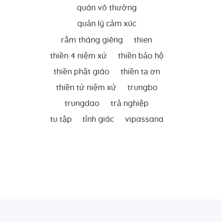
quán vô thường
quản lý cảm xúc
rằm tháng giêng
thien
thiền 4 niệm xứ
thiền bảo hộ
thiền phật giáo
thiền tạ ơn
thiền tứ niệm xứ
trungbo
trungdao
trả nghiệp
tu tập
tỉnh giác
vipassana