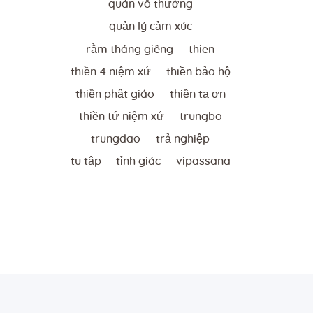
quán vô thường
quản lý cảm xúc
rằm tháng giêng
thien
thiền 4 niệm xứ
thiền bảo hộ
thiền phật giáo
thiền tạ ơn
thiền tứ niệm xứ
trungbo
trungdao
trả nghiệp
tu tập
tỉnh giác
vipassana