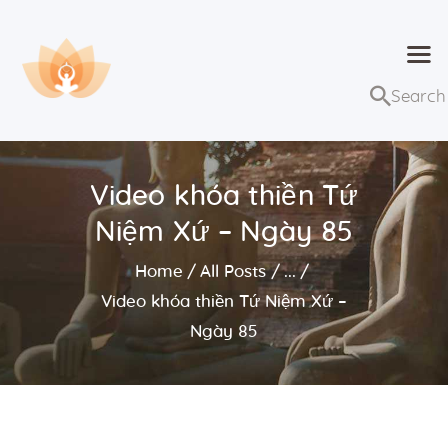
Dhammaduta
Nơi tập hợp thông điệp của Pháp Phật
Trang chủ
Bài giảng
Video khóa thiền Tứ
Lớp học và sự kiện
Niệm Xứ – Ngày 85
Về Dhammaduta
Home
All Posts
...
Video khóa thiền Tứ Niệm Xứ –
Ngày 85