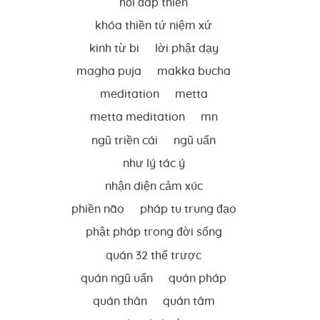
hỏi đáp thiền
khóa thiền tứ niệm xứ
kinh từ bi
lời phật dạy
magha puja
makka bucha
meditation
metta
metta meditation
mn
ngũ triền cái
ngũ uẩn
như lý tác ý
nhận diện cảm xúc
phiền não
pháp tu trung đạo
phật pháp trong đời sống
quán 32 thể trược
quán ngũ uẩn
quán pháp
quán thân
quán tâm