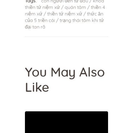
Tags:
con người đến từ đâu
/
khóa
thiền tứ niệm xứ
/
quán tâm
/
thiền 4
niệm xứ
/
thiền tứ niệm xứ
/
thức ăn
của 5 triền cái
/
trạng thái tâm khi tứ
đại tan rã
You May Also
Like