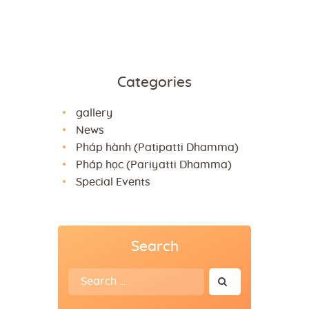
Categories
gallery
News
Pháp hành (Patipatti Dhamma)
Pháp học (Pariyatti Dhamma)
Special Events
Search
Search
for: