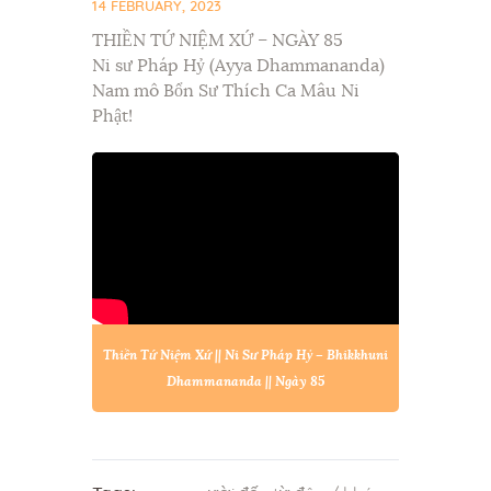
14 FEBRUARY, 2023
THIỀN TỨ NIỆM XỨ – NGÀY 85
Ni sư Pháp Hỷ (Ayya Dhammananda)
Nam mô Bổn Sư Thích Ca Mâu Ni
Phật!
Thiền Tứ Niệm Xứ || Ni Sư Pháp Hỷ – Bhikkhuni
Dhammananda || Ngày 85