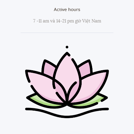
Active hours
7 -11 am và 14-21 pm giờ Việt Nam