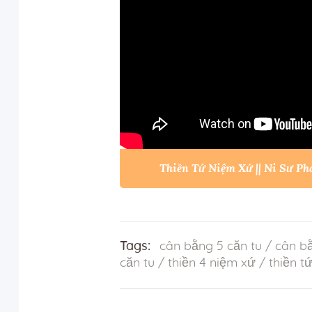
Thiền Tứ Niệm Xứ || Ni Sư P
Tags:
cân bằng 5 căn tu
/
cân bằ
căn tu
/
thiền 4 niệm xứ
/
thiền t