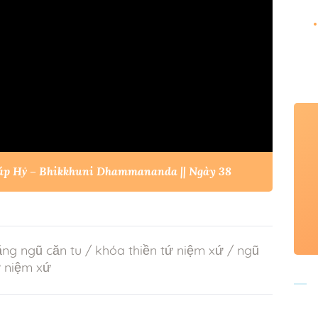
háp Hỷ – Bhikkhuni Dhammananda || Ngày 38
ng ngũ căn tu
/
khóa thiền tứ niệm xứ
/
ngũ
ứ niệm xứ