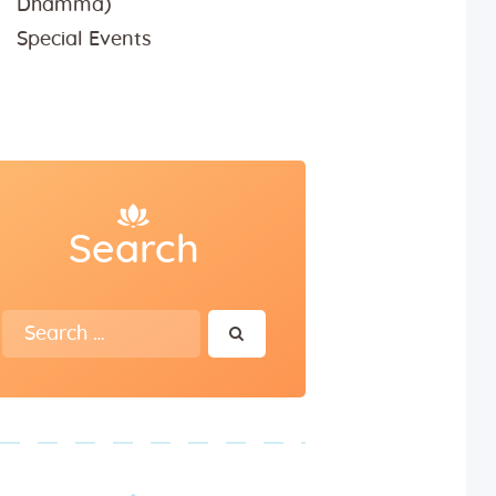
Dhamma)
Special Events
Search
Search
for: