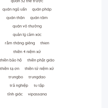
quán 32 thể trược
quán ngũ uẩn
quán pháp
quán thân
quán tâm
quán vô thường
quản lý cảm xúc
rằm tháng giêng
thien
thiền 4 niệm xứ
thiền bảo hộ
thiền phật giáo
thiền tạ ơn
thiền tứ niệm xứ
trungbo
trungdao
trả nghiệp
tu tập
tỉnh giác
vipassana