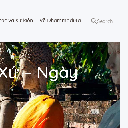
học và sự kiện
Về Dhammaduta
 Xứ – Ngày