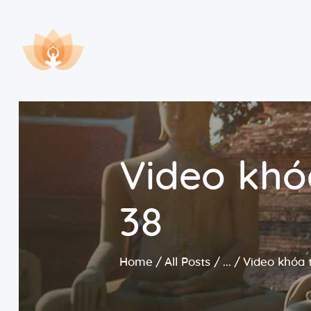
Video khó
38
Home
All Posts
...
Video khóa 