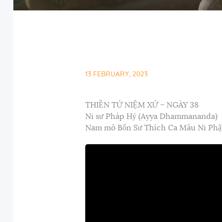
13 FEBRUARY, 2023
THIỀN TỨ NIỆM XỨ – NGÀY 38
Ni sư Pháp Hỷ (Ayya Dhammananda)
Nam mô Bổn Sư Thích Ca Mâu Ni Phậ