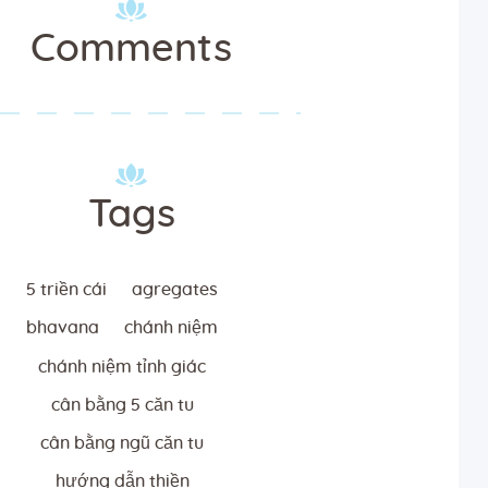
Comments
Tags
5 triền cái
agregates
bhavana
chánh niệm
chánh niệm tỉnh giác
cân bằng 5 căn tu
cân bằng ngũ căn tu
hướng dẫn thiền