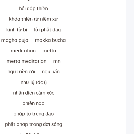
hỏi đáp thiền
khóa thiền tứ niệm xứ
kinh từ bi
lời phật dạy
magha puja
makka bucha
meditation
metta
metta meditation
mn
ngũ triền cái
ngũ uẩn
như lý tác ý
nhận diện cảm xúc
phiền não
pháp tu trung đạo
phật pháp trong đời sống