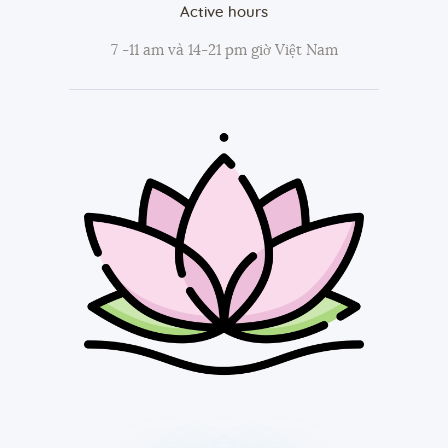
Active hours
7 -11 am và 14-21 pm giờ Việt Nam