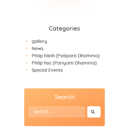
Categories
gallery
News
Pháp hành (Patipatti Dhamma)
Pháp học (Pariyatti Dhamma)
Special Events
Search
Search
for: