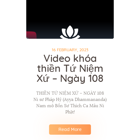
16 FEBRUARY, 2023
Video khóa
thiền Tứ Niệm
Xứ – Ngày 108
THIỀN TỨ NIỆM XỨ – NGÀY 108
Ni sư Pháp Hỷ (Ayya Dhammananda)
Nam mô Bổn Sư Thích Ca Mâu Ni
Phật!
Read More