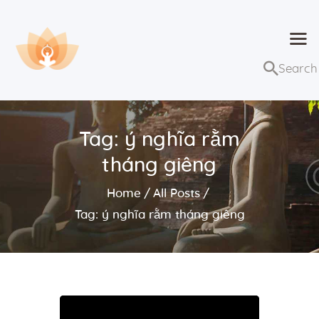
Dhammaduta
Nơi tập hợp thông điệp của Pháp Phật
Trang chủ
Bài giảng
Tag: ý nghĩa rằm
Lớp học và sự kiện
tháng giêng
Về Dhammaduta
Home
All Posts
Tag: ý nghĩa rằm tháng giêng