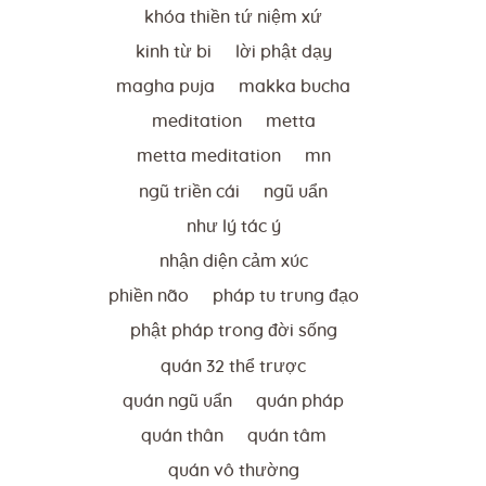
khóa thiền tứ niệm xứ
kinh từ bi
lời phật dạy
magha puja
makka bucha
meditation
metta
metta meditation
mn
ngũ triền cái
ngũ uẩn
như lý tác ý
nhận diện cảm xúc
phiền não
pháp tu trung đạo
phật pháp trong đời sống
quán 32 thể trược
quán ngũ uẩn
quán pháp
quán thân
quán tâm
quán vô thường