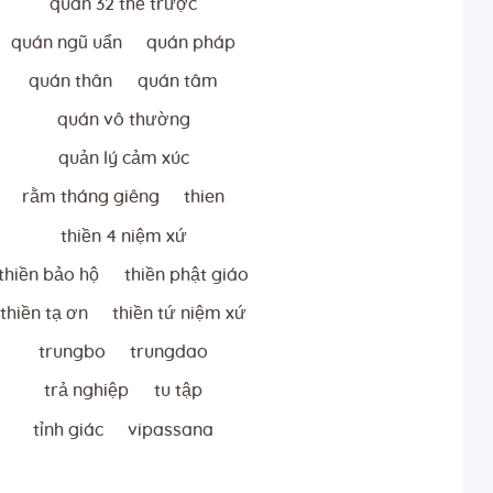
quán 32 thể trược
quán ngũ uẩn
quán pháp
quán thân
quán tâm
quán vô thường
quản lý cảm xúc
rằm tháng giêng
thien
thiền 4 niệm xứ
thiền bảo hộ
thiền phật giáo
thiền tạ ơn
thiền tứ niệm xứ
trungbo
trungdao
trả nghiệp
tu tập
tỉnh giác
vipassana