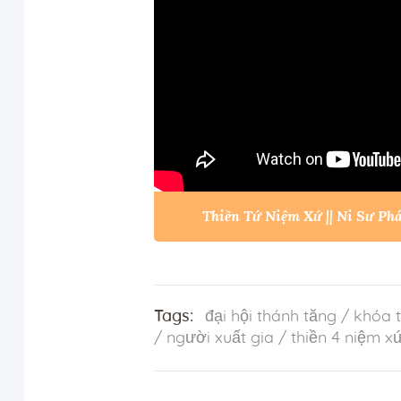
Thiền Tứ Niệm Xứ || Ni Sư P
Tags:
đại hội thánh tăng
/
khóa t
/
người xuất gia
/
thiền 4 niệm x