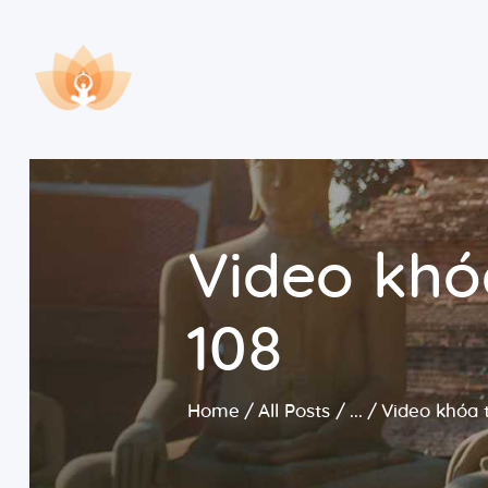
Video khó
108
Home
All Posts
...
Video khóa 