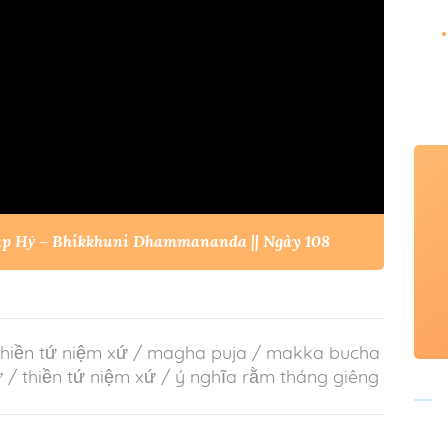
háp Hỷ – Bhikkhuni Dhammananda || Ngày 108
hiền tứ niệm xứ
/
magha puja
/
makka bucha
ứ
/
thiền tứ niệm xứ
/
ý nghĩa rằm tháng giêng