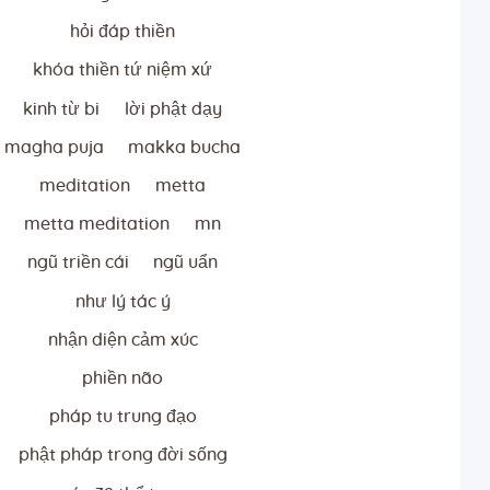
hỏi đáp thiền
khóa thiền tứ niệm xứ
kinh từ bi
lời phật dạy
magha puja
makka bucha
meditation
metta
metta meditation
mn
ngũ triền cái
ngũ uẩn
như lý tác ý
nhận diện cảm xúc
phiền não
pháp tu trung đạo
phật pháp trong đời sống