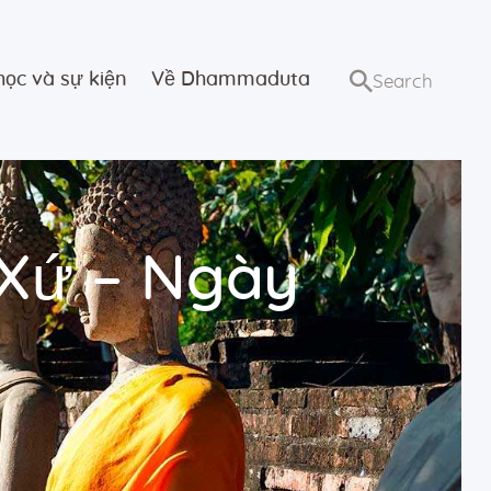
học và sự kiện
Về Dhammaduta
 Xứ – Ngày