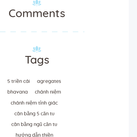
Comments
Tags
5 triền cái
agregates
bhavana
chánh niệm
chánh niệm tỉnh giác
cân bằng 5 căn tu
cân bằng ngũ căn tu
hướng dẫn thiền