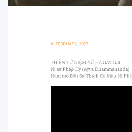
16 FEBRUARY, 2023
THIỀN TỨ NIỆM XỨ – NGÀY 108
Ni sư Pháp Hỷ (Ayya Dhammananda)
Nam mô Bổn Sư Thích Ca Mâu Ni Phậ