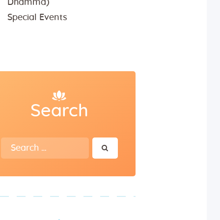
Dhamma)
Special Events
Search
Search
for: