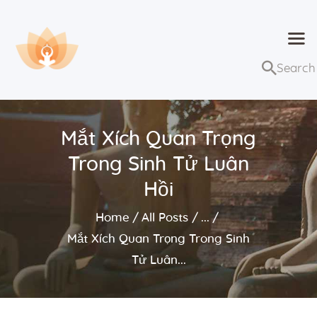
Dhammaduta
Nơi tập hợp thông điệp của Pháp Phật
Trang chủ
Bài giảng
Mắt Xích Quan Trọng
Lớp học và sự kiện
Trong Sinh Tử Luân
Về Dhammaduta
Hồi
Home
All Posts
...
Mắt Xích Quan Trọng Trong Sinh
Tử Luân...