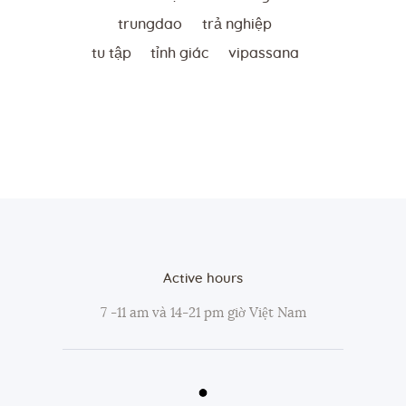
trungdao
trả nghiệp
tu tập
tỉnh giác
vipassana
Active hours
7 -11 am và 14-21 pm giờ Việt Nam