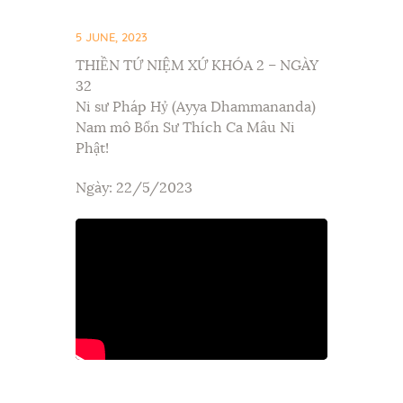
5 JUNE, 2023
THIỀN TỨ NIỆM XỨ KHÓA 2 – NGÀY
32
Ni sư Pháp Hỷ (Ayya Dhammananda)
Nam mô Bổn Sư Thích Ca Mâu Ni
Phật!
Ngày: 22/5/2023