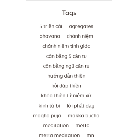
Tags
5 triền cái
agregates
bhavana
chánh niệm
chánh niệm tỉnh giác
cân bằng 5 căn tu
cân bằng ngũ căn tu
hướng dẫn thiền
hỏi đáp thiền
khóa thiền tứ niệm xứ
kinh từ bi
lời phật dạy
magha puja
makka bucha
meditation
metta
metta meditation
mn