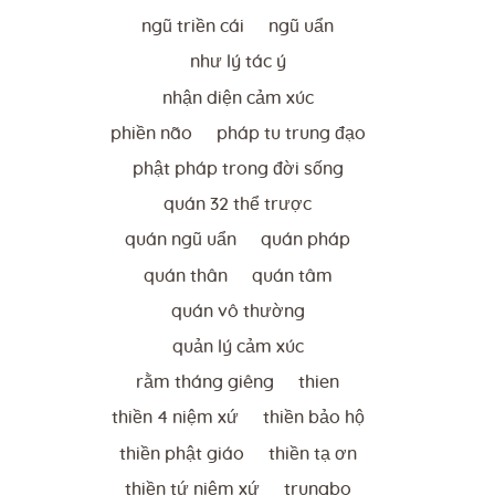
ngũ triền cái
ngũ uẩn
như lý tác ý
nhận diện cảm xúc
phiền não
pháp tu trung đạo
phật pháp trong đời sống
quán 32 thể trược
quán ngũ uẩn
quán pháp
quán thân
quán tâm
quán vô thường
quản lý cảm xúc
rằm tháng giêng
thien
thiền 4 niệm xứ
thiền bảo hộ
thiền phật giáo
thiền tạ ơn
thiền tứ niệm xứ
trungbo