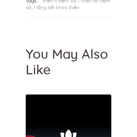
Tags:
thiền 4 niệm xứ
/
thiền tứ niệm
xứ
/
tổng kết khóa thiền
You May Also
Like