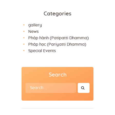
Categories
gallery
News
Pháp hành (Patipatti Dhamma)
Pháp học (Pariyatti Dhamma)
Special Events
Search
Search
for: