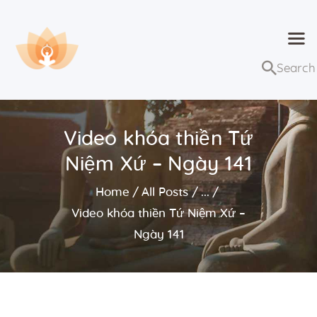
Dhammaduta
Nơi tập hợp thông điệp của Pháp Phật
Trang chủ
Bài giảng
Video khóa thiền Tứ
Lớp học và sự kiện
Niệm Xứ – Ngày 141
Về Dhammaduta
Home
All Posts
...
Video khóa thiền Tứ Niệm Xứ –
Ngày 141