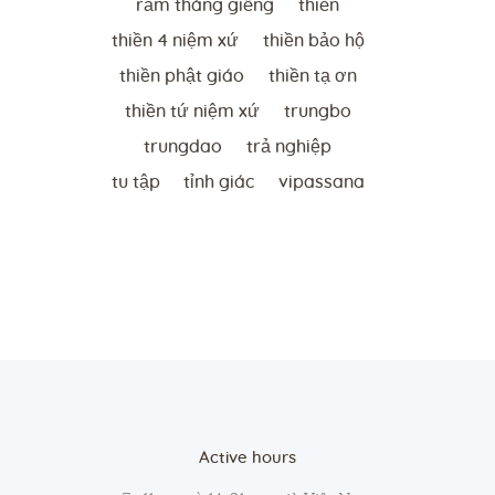
rằm tháng giêng
thien
thiền 4 niệm xứ
thiền bảo hộ
thiền phật giáo
thiền tạ ơn
thiền tứ niệm xứ
trungbo
trungdao
trả nghiệp
tu tập
tỉnh giác
vipassana
Active hours