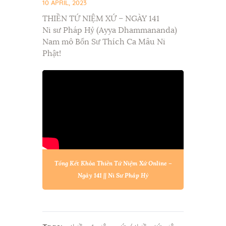
10 APRIL, 2023
THIỀN TỨ NIỆM XỨ – NGÀY 141
Ni sư Pháp Hỷ (Ayya Dhammananda)
Nam mô Bổn Sư Thích Ca Mâu Ni
Phật!
Tổng Kết Khóa Thiền Tứ Niệm Xứ Online –
Ngày 141 || Ni Sư Pháp Hỷ