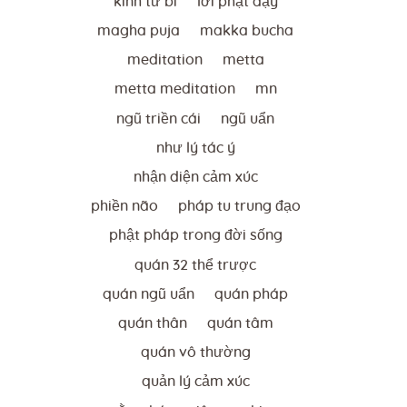
kinh từ bi
lời phật dạy
magha puja
makka bucha
meditation
metta
metta meditation
mn
ngũ triền cái
ngũ uẩn
như lý tác ý
nhận diện cảm xúc
phiền não
pháp tu trung đạo
phật pháp trong đời sống
quán 32 thể trược
quán ngũ uẩn
quán pháp
quán thân
quán tâm
quán vô thường
quản lý cảm xúc