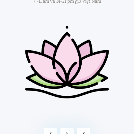
7 -11 am và 14-21 pm giờ Việt Nam