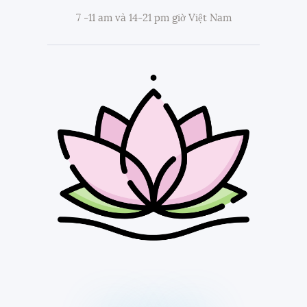
7 -11 am và 14-21 pm giờ Việt Nam