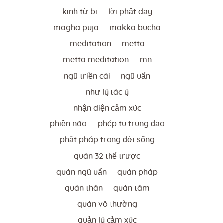
kinh từ bi
lời phật dạy
magha puja
makka bucha
meditation
metta
metta meditation
mn
ngũ triền cái
ngũ uẩn
như lý tác ý
nhận diện cảm xúc
phiền não
pháp tu trung đạo
phật pháp trong đời sống
quán 32 thể trược
quán ngũ uẩn
quán pháp
quán thân
quán tâm
quán vô thường
quản lý cảm xúc