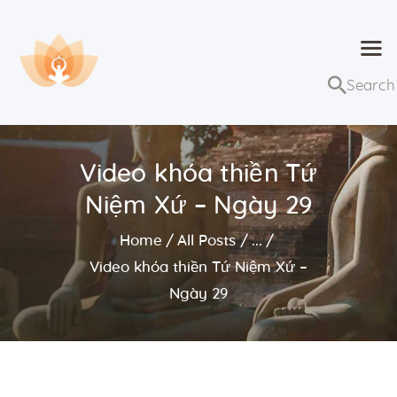
Dhammaduta
Nơi tập hợp thông điệp của Pháp Phật
Trang chủ
Bài giảng
Video khóa thiền Tứ
Lớp học và sự kiện
Niệm Xứ – Ngày 29
Về Dhammaduta
Home
All Posts
...
Video khóa thiền Tứ Niệm Xứ –
Ngày 29