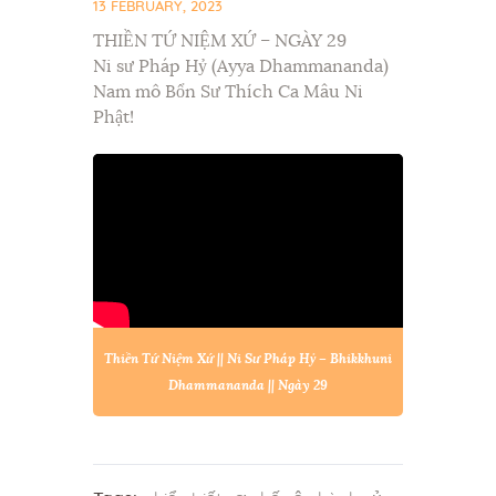
13 FEBRUARY, 2023
THIỀN TỨ NIỆM XỨ – NGÀY 29
Ni sư Pháp Hỷ (Ayya Dhammananda)
Nam mô Bổn Sư Thích Ca Mâu Ni
Phật!
Thiền Tứ Niệm Xứ || Ni Sư Pháp Hỷ – Bhikkhuni
Dhammananda || Ngày 29