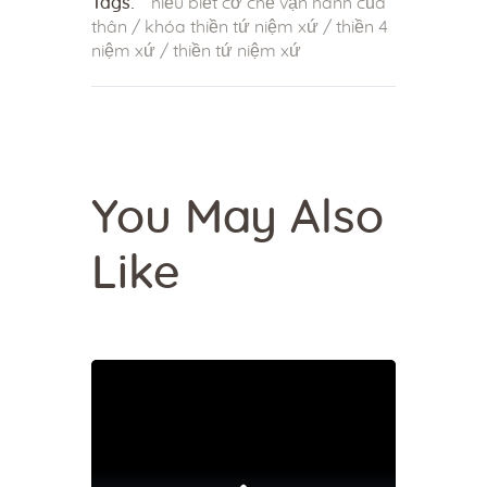
Tags:
hiểu biết cơ chế vận hành của
thân
/
khóa thiền tứ niệm xứ
/
thiền 4
niệm xứ
/
thiền tứ niệm xứ
You May Also
Like