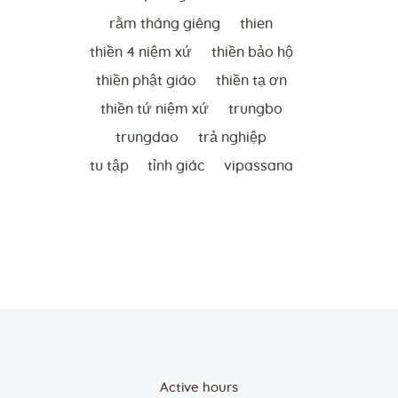
rằm tháng giêng
thien
thiền 4 niệm xứ
thiền bảo hộ
thiền phật giáo
thiền tạ ơn
thiền tứ niệm xứ
trungbo
trungdao
trả nghiệp
tu tập
tỉnh giác
vipassana
Active hours