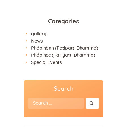
Categories
gallery
News
Pháp hành (Patipatti Dhamma)
Pháp học (Pariyatti Dhamma)
Special Events
Search
Search
for: