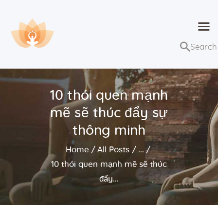
Dhammaduta
Nơi tập hợp thông điệp của Pháp Phật
Trang chủ
Bài giảng
10 thói quen mạnh
Lớp học và sự kiện
mẽ sẽ thúc đẩy sự
Về Dhammaduta
thông minh
Home
All Posts
...
10 thói quen mạnh mẽ sẽ thúc
đẩy...