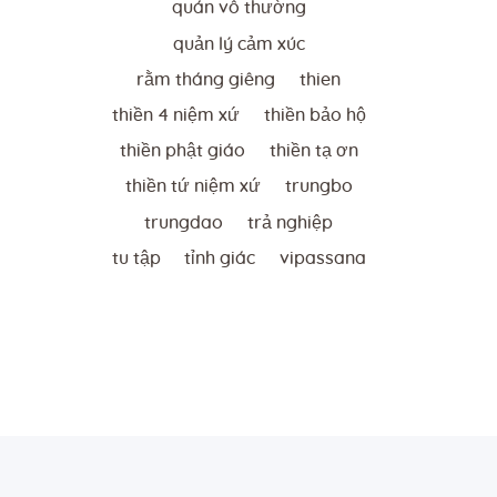
quán vô thường
quản lý cảm xúc
rằm tháng giêng
thien
thiền 4 niệm xứ
thiền bảo hộ
thiền phật giáo
thiền tạ ơn
thiền tứ niệm xứ
trungbo
trungdao
trả nghiệp
tu tập
tỉnh giác
vipassana