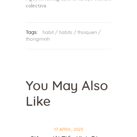
colectiva
Tags:
habit
/
habits
/
thoiquen
/
thongminh
You May Also
Like
17 APRIL, 2023