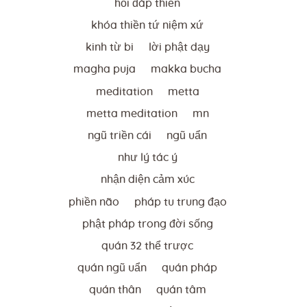
hỏi đáp thiền
khóa thiền tứ niệm xứ
kinh từ bi
lời phật dạy
magha puja
makka bucha
meditation
metta
metta meditation
mn
ngũ triền cái
ngũ uẩn
như lý tác ý
nhận diện cảm xúc
phiền não
pháp tu trung đạo
phật pháp trong đời sống
quán 32 thể trược
quán ngũ uẩn
quán pháp
quán thân
quán tâm