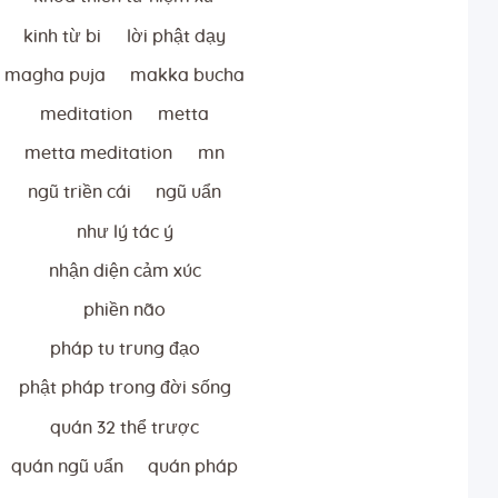
kinh từ bi
lời phật dạy
magha puja
makka bucha
meditation
metta
metta meditation
mn
ngũ triền cái
ngũ uẩn
như lý tác ý
nhận diện cảm xúc
phiền não
pháp tu trung đạo
phật pháp trong đời sống
quán 32 thể trược
quán ngũ uẩn
quán pháp