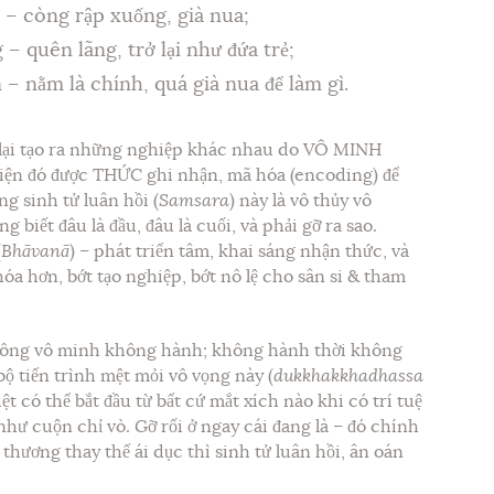
 – còng rập xuống, già nua;
– quên lãng, trở lại như đứa trẻ;
 – nằm là chính, quá già nua để làm gì.
 lại tạo ra những nghiệp khác nhau do VÔ MINH
iện đó được THỨC ghi nhận, mã hóa (encoding) để
g sinh tử luân hồi (
Samsara
) này là vô thủy vô
 biết đâu là đầu, đâu là cuối, và phải gỡ ra sao.
(
Bhāvanā
) – phát triển tâm, khai sáng nhận thức, và
óa hơn, bớt tạo nghiệp, bớt nô lệ cho sân si & tham
 không vô minh không hành; không hành thời không
bộ tiến trình mệt mỏi vô vọng này (
dukkhakkhadhassa
t có thể bắt đầu từ bất cứ mắt xích nào khi có trí tuệ
như cuộn chỉ vò. Gỡ rối ở ngay cái đang là – đó chính
h thương thay thế ái dục thì sinh tử luân hồi, ân oán