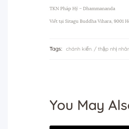
TKN Pháp Hỷ – Dhammananda
Viết tại Sitagu Buddha Vihara, 9001 
Tags:
chánh kiến.
/
thập nhị nhâ
You May Als