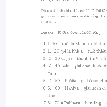
(Tăng Chi AN.viii, 77)
Đã trở thành rồi thì ắt có SINH. Đã SI
giai đoạn khác nhau của đời sống. Tr
như sau:
Dasaka – 10 Giai đoạn của đời sống
1- 10 – tuổi là Manda: childho
11- 20 gọi là khiṭṭa – tuổi thiế
21 -30 vaṇṇa – thanh thiếu nữ 
31 -40 Bala – giai đoạn khỏe 
đình;
41 -50 = Paňňā – giai đoạn chí
51 -60 = Hāniya – giai đoạn đ
thức;
61 -70 = Pabhāra – bending –