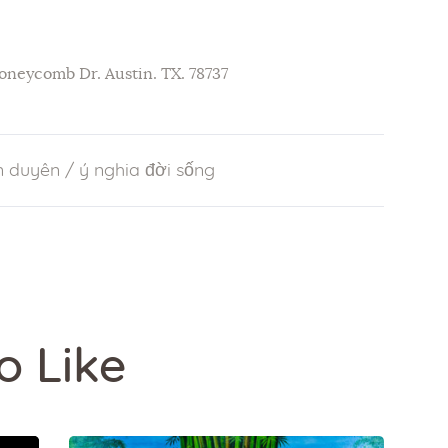
Honeycomb Dr. Austin. TX. 78737
n duyên
/
ý nghia đời sống
o Like