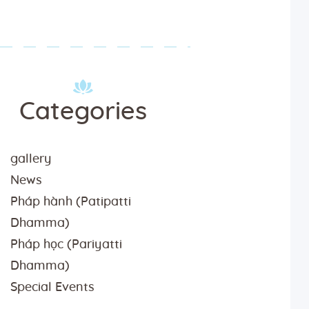
Categories
gallery
News
Pháp hành (Patipatti
Dhamma)
Pháp học (Pariyatti
Dhamma)
Special Events