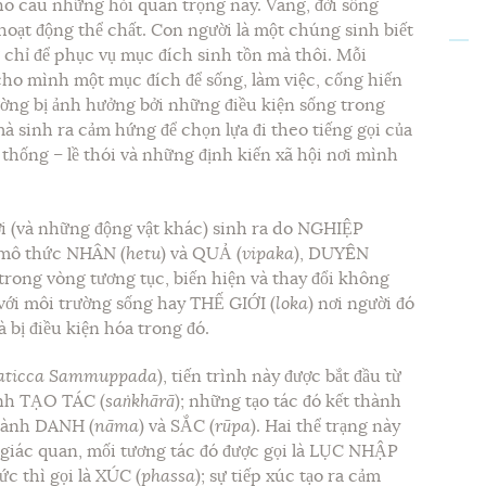
cho câu những hỏi quan trọng này. Vâng, đời sống
 hoạt động thể chất. Con người là một chúng sinh biết
 chỉ để phục vụ mục đích sinh tồn mà thôi. Mỗi
 cho mình một mục đích để sống, làm việc, cống hiến
ường bị ảnh hưởng bởi những điều kiện sống trong
mà sinh ra cảm hứng để chọn lựa đi theo tiếng gọi của
thống – lề thói và những định kiến xã hội nơi mình
ời (và những động vật khác) sinh ra do NGHIỆP
 mô thức NHÂN (
hetu
) và QUẢ (
vipaka
), DUYÊN
 trong vòng tương tục, biến hiện và thay đổi không
 với môi trường sống hay THẾ GIỚI (
loka
) nơi người đó
 bị điều kiện hóa trong đó.
aticca Sammuppada
), tiến trình này được bắt đầu từ
inh TẠO TÁC (
saṅkhārā
); những tạo tác đó kết thành
thành DANH (
nāma
) và SẮC (
rūpa
). Hai thể trạng này
ác giác quan, mối tương tác đó được gọi là LỤC NHẬP
ức thì gọi là XÚC (
phassa
); sự tiếp xúc tạo ra cảm