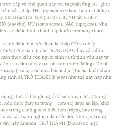
m trực tiếp và chủ quan này tọa ra phản ứng ưu- ghét
ự nắm bắt, chấp THỦ (
upādāna)
– làm thành chất liệu
lại SINH (
jāti)
ra, GIÀ (
jarā)
đi, BỆNH tật, CHẾT
KHỔ (
dukkha
), ƯU (
somanassa
), NÃO (
upayasa
). Như
dhassa
) được hình thành tập khởi (
samudayo hoti
).
tế, tránh được hai cực đoan là chấp CÓ và chấp
 (Tương ưng Sam.). Cái TRUNG ĐẠO hay cái nhìn
 mạn theo kiểu con người sinh ra từ tình yêu hay từ
, ăn trái cấm từ cây trí tuệ trên thiên đường). Do bị
 –
avijjā
)) và bị trói buộc bởi ái dục (
Taṇhā
, khát khao
úng sinh đã TRỞ THÀNH (
bhava
) như thế này hay như
ruộng, thức là hột giống, ái là sự nhuận ướt. Chúng
ộc, nên thức (hay tư tưởng –
cetana
) được an lập, khởi
hay trong cảnh giới vi diệu hơn (
rūpa
), hay trong
cầu và các hành nghiệp dẫn đến đó). Như vậy, trong
Như vậy, này Ananda, TRỞ THÀNH (
bhava
) có mặt.”