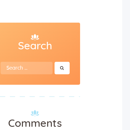
Search
Search
for:
Comments