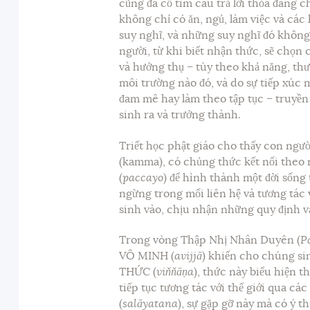
cũng đã cố tìm câu trả lời thỏa đáng 
không chỉ có ăn, ngủ, làm việc và các
suy nghĩ, và những suy nghĩ đó không
người, từ khi biết nhận thức, sẽ chọn
và hưởng thụ – tùy theo khả năng, th
môi trường nào đó, và do sự tiếp xúc 
đam mê hay làm theo tập tục – truyền 
sinh ra và trưởng thành.
Triết học phật giáo cho thấy con ngư
(kamma), có chủng thức kết nối theo
(
paccayo
) để hình thành một đời sống
ngừng trong mối liên hệ và tương tác
sinh vào, chịu nhận những quy định và
Trong vòng Thập Nhị Nhân Duyên (
P
VÔ MINH (
avijjā
) khiến cho chúng s
THỨC (
viňňāṇa
), thức này biểu hiện 
tiếp tục tương tác với thế giới qua c
(
salāyatana
), sự gặp gỡ này mà có ý th