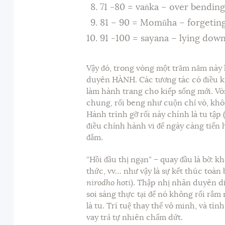
71 -80 = vaṅka – over bending
81 – 90 = Momūha – forgeting 
91 -100 = sayana – lying down
Vậy đó, trong vòng một trăm năm này
duyên HÀNH. Các tương tác có điều k
làm hành trang cho kiếp sống mới. Vòn
chung, rối beng như cuộn chỉ vò, không
Hành trình gỡ rối này chính là tu tập 
điều chỉnh hành vi để ngày càng tiến h
đắm.
“Hồi đầu thị ngạn” – quay đầu là bờ:
thức, vv… như vậy là sự kết thúc toàn 
nirodho hoti
). Thập nhị nhân duyên diệ
soi sáng thực tại để nó không rối rắm 
là tu. Trí tuệ thay thế vô minh, và tìn
vay trả tự nhiên chấm dứt.