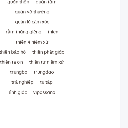
quán thân
quán tâm
quán vô thường
quản lý cảm xúc
rằm tháng giêng
thien
thiền 4 niệm xứ
thiền bảo hộ
thiền phật giáo
thiền tạ ơn
thiền tứ niệm xứ
trungbo
trungdao
trả nghiệp
tu tập
tỉnh giác
vipassana