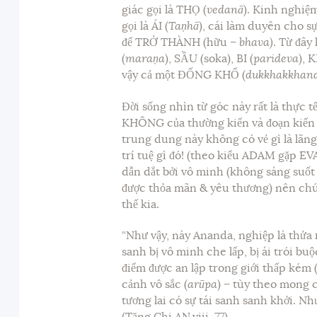
giác gọi là THỌ (
vedanā
). Kinh nghiệ
gọi là ÁI (
Taṇhā
), cái làm duyên cho s
để TRỞ THÀNH (hữu
– bhava)
. Từ đây 
(
maraṇa
), SẦU (soka), BI (
parideva
), 
vậy cả một ĐỐNG KHỔ (
dukkhakkhan
Đời sống nhìn từ góc này rất là thực 
KHÔNG của thường kiến và đoạn kiến
trung dung này không có vẻ gì là lãng
trí tuệ gì đó! (theo kiểu ADAM gặp EVA
dẫn dắt bởi vô minh (không sáng suốt
được thỏa mãn & yêu thương) nên ch
thế kia.
“Như vậy, này Ananda, nghiệp là thửa 
sanh bị vô minh che lấp, bị ái trói bu
điểm được an lập trong giới thấp kém (
cảnh vô sắc (
arūpa
) – tùy theo mong 
tương lai có sự tái sanh sanh khởi. 