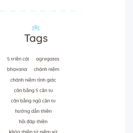
Tags
5 triền cái
agregates
bhavana
chánh niệm
chánh niệm tỉnh giác
cân bằng 5 căn tu
cân bằng ngũ căn tu
hướng dẫn thiền
hỏi đáp thiền
khóa thiền tứ niệm xứ